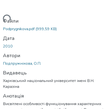
иться...
Файли
Podprygnikova.pdf
(999,59 KB)
Дата
2010
Автори
Подпружнікова, О.П.
Видавець
Харківський національний університет імені В.Н.
Каразіна
Анотація
Висвітлені особливості функціонування характерних