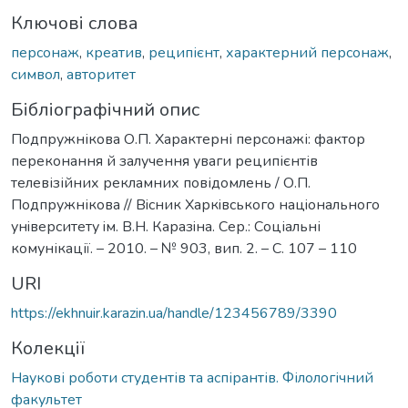
Ключові слова
персонаж
,
креатив
,
реципієнт
,
характерний персонаж
,
символ
,
авторитет
Бібліографічний опис
Подпружнікова О.П. Характерні персонажі: фактор
переконання й залучення уваги реципієнтів
телевізійних рекламних повідомлень / О.П.
Подпружнікова // Вiсник Харкiвського нацiонального
унiверситету iм. В.Н. Каразiна. Сер.: Соціальні
комунікації. – 2010. – № 903, вип. 2. – С. 107 – 110
URI
https://ekhnuir.karazin.ua/handle/123456789/3390
Колекції
Наукові роботи студентів та аспірантів. Філологічний
факультет