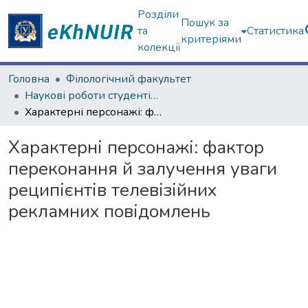
Розділи
Пошук за
та
Статистика
критеріями
колекції
Головна
Філологічний факультет
Наукові роботи студентів та аспірантів. Філологічний факультет
Характерні персонажі: фактор переконання й залучення уваги реципієнтів телевізійних рекламних повідомлень
Характерні персонажі: фактор
переконання й залучення уваги
реципієнтів телевізійних
рекламних повідомлень