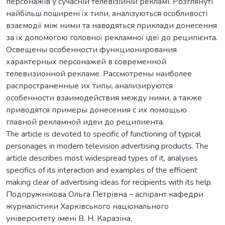
персонажів у сучасній телевізійній рекламі. Розглянуті
найбільш поширені їх типи, аналізуються особливості
взаємодії між ними та наводяться приклади донесення
за їх допомогою головної рекламної ідеї до реципієнта.
Освещены особенности функционирования
характерных персонажей в современной
телевизионной рекламе. Рассмотрены наиболее
распространенные их типы, анализируются
особенности взаимодействия между ними, а также
приводятся примеры донесения с их помощью
главной рекламной идеи до реципиента.
The article is devoted to specific of functioning of typical
personages in modern television advertising products. The
article describes most widespread types of it, analyses
specifics of its interaction and examples of the efficient
making clear of advertising ideas for recipients with its help.
Подпружнікова Ольга Петрівна – аспірант кафедри
журналістики Харківського національного
університету імені В. Н. Каразіна.