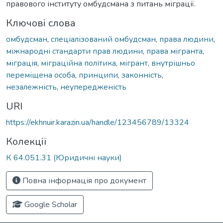
правового інституту омбудсмана з питань міграції.
Ключові слова
омбудсман
,
спеціалізований омбудсман
,
права людини
,
міжнародні стандарти прав людини
,
права мігранта
,
міграція
,
міграційна політика
,
мігрант
,
внутрішньо
переміщена особа
,
принципи
,
законність
,
незалежність
,
неупередженість
URI
https://ekhnuir.karazin.ua/handle/123456789/13324
Колекції
К 64.051.31 (Юридичні науки)
Повна інформація про документ
Google Scholar