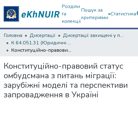
Розділи
Пошук за
та
Статистика
критеріями
колекції
Головна
Дисертації
Дисертації захищені у постійних радах
К 64.051.31 (Юридичні науки)
Конституційно-правовий статус омбудсмана з питань міграції: зарубіжні моделі та перспективи запровадження в Україні
Конституційно-правовий статус
омбудсмана з питань міграції:
зарубіжні моделі та перспективи
запровадження в Україні