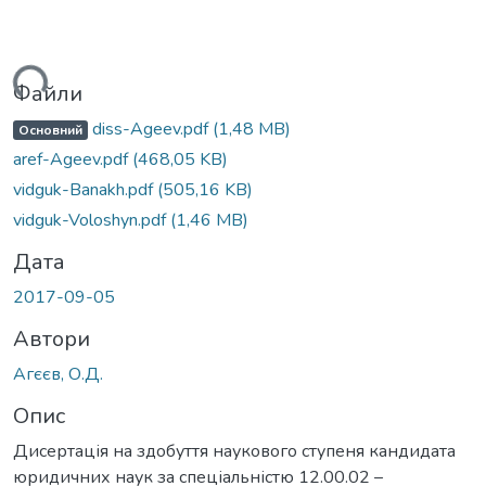
ься...
Файли
diss-Ageev.pdf
(1,48 MB)
Основний
aref-Ageev.pdf
(468,05 KB)
vidguk-Banakh.pdf
(505,16 KB)
vidguk-Voloshyn.pdf
(1,46 MB)
Дата
2017-09-05
Автори
Агєєв, О.Д.
Опис
Дисертація на здобуття наукового ступеня кандидата
юридичних наук за спеціальністю 12.00.02 –