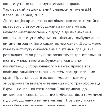
конституційне право; муніципальне право. –
Харківський національний університет імені В.Н.
Каразіна, Харків, 2017.
Дисертацію присвячено дослідженню конституційно-
правового статусу омбудсмана з питань міграції,
науково-методологічних підходів до визначення
поняття «інститут омбудсмана», «інститут омбудсмана з
питань міграції», його характерних ознак. Досліджено
ґенезу інституту омбудсмана з питань міграції, яка
розглядається як результат розвитку та трансформації
інституту класичного омбудсмана «загальної
компетенції», сформованого у межах правових і
політико-адміністративних систем скандинавських
країн. Проаналізовані основні моделі інституту
омбудсмана та виявлені тенденції його трансформації
й функціональної спеціалізації, які привели до
виникнення спеціалізованих омбудсманів, в тому числі
й до омбудсмана з питань міграції. Розглянуто стан
розробленості наукових досліджень інституту