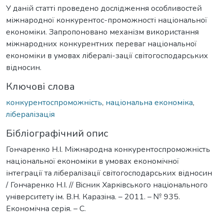
У даній статті проведено дослідження особливостей
міжнародної конкурентос-проможності національної
економіки. Запропоновано механізм використання
міжнародних конкурентних переваг національної
економіки в умовах лібералі-зації світогосподарських
відносин.
Ключові слова
конкурентоспроможність
,
національна економіка
,
лібералізація
Бібліографічний опис
Гончаренко Н.І. Міжнародна конкурентоспроможність
національної економіки в умовах економічної
інтеграції та лібералізації світогосподарських відносин
/ Гончаренко Н.І. // Вiсник Харкiвського нацiонального
унiверситету iм. В.Н. Каразiна. – 2011. – № 935.
Економічна серія. – С.