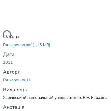
ься...
Файли
Гончаренко.pdf
(1,15 MB)
Дата
2011
Автори
Гончаренко, Н.І.
Видавець
Харкiвський нацiональний унiверситет iм. В.Н. Каразiна
Анотація