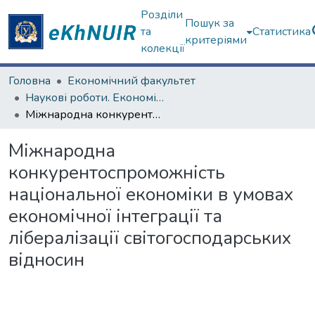
Розділи
Пошук за
та
Статистика
критеріями
колекції
Головна
Економічний факультет
Наукові роботи. Економічний факультет
Міжнародна конкурентоспроможність національної економіки в умовах економічної інтеграції та лібералізації світогосподарських відносин
Міжнародна
конкурентоспроможність
національної економіки в умовах
економічної інтеграції та
лібералізації світогосподарських
відносин