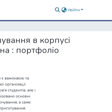
Увійти
чування в корпусі
на : портфоліо
 є важливою та
ої організації
’я студентів, але і
лізовано основні
чування, а саме:
 приготування