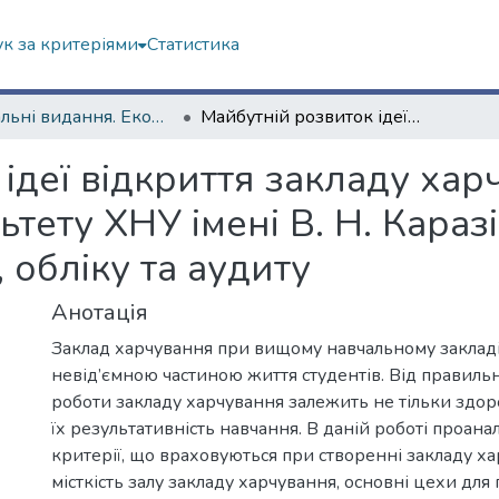
к за критеріями
Статистика
Навчальні видання. Економічний факультет
Майбутній розвиток ідеї відкриття закладу харчування в корпусі економічного факультету ХНУ імені В. Н. Каразіна : портфоліо кафедри статистики, обліку та аудиту
ідеї відкриття закладу хар
тету ХНУ імені В. Н. Каразі
 обліку та аудиту
Анотація
Заклад харчування при вищому навчальному закладі
невід’ємною частиною життя студентів. Від правильн
роботи закладу харчування залежить не тільки здоров
їх результативність навчання. В даній роботі проана
критерії, що враховуються при створенні закладу хар
місткість залу закладу харчування, основні цехи для