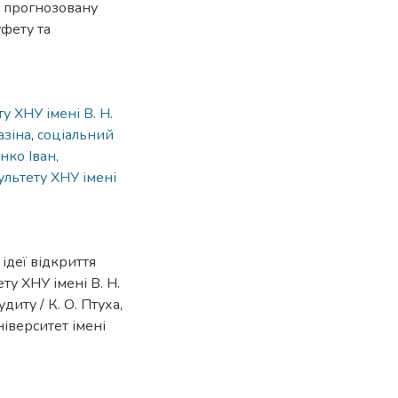
и прогнозовану
уфету та
у ХНУ імені В. Н.
азіна
,
соціальний
нко Іван,
льтету ХНУ імені
ідеї відкриття
ту ХНУ імені В. Н.
диту / К. О. Птуха,
ніверситет імені