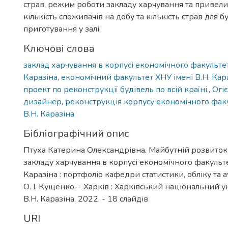
страв, режим роботи закладу харчування та привел
кількість споживачів на добу та кількість страв для б
приготування у залі.
Ключові слова
заклад харчування в корпусі економічного факультет
Каразіна
,
економічний факультет ХНУ імені В.Н. Кар
проект по реконструкції будівель по всій країні.
,
Огіє
дизайнер
,
реконструкція корпусу економічного факу
В.Н. Каразіна
Бібліографічний опис
Птуха Катерина Олександрівна. Майбутній розвиток 
закладу харчування в корпусі економічного факульте
Каразіна : портфоліо кафедри статистики, обліку та ау
О. І. Кущенко. - Харків : Харківський національний у
В.Н. Каразіна, 2022. - 18 слайдів
URI