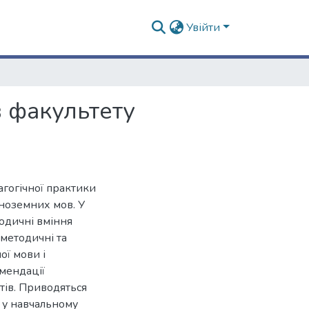
Увійти
в факультету
гогічної практики
іноземних мов. У
тодичні вміння
 методичні та
ої мови і
мендації
тів. Приводяться
ь у навчальному