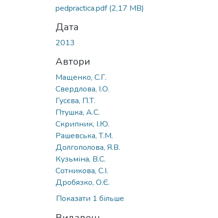
Вантажиться...
pedpractica.pdf
(2,17 MB)
Дата
2013
Автори
Мащенко, С.Г.
Свердлова, І.О.
Гусєва, П.Т.
Птушка, А.С.
Скрипник, І.Ю.
Рашевська, Т.М.
Долгополова, Я.В.
Кузьміна, В.С.
Сотникова, С.І.
Дробязко, О.Є.
Показати 1 більше
Видавець