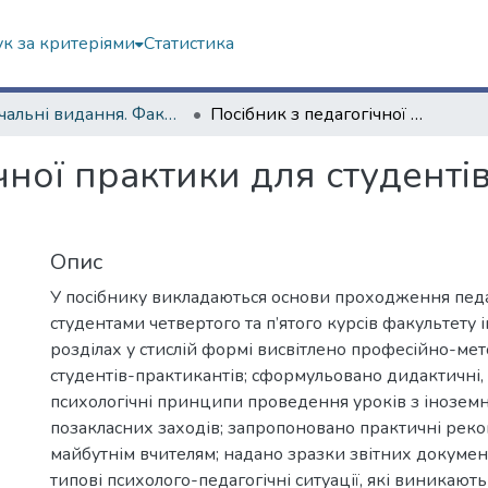
к за критеріями
Статистика
Навчальні видання. Факультет іноземних мов
Посібник з педагогічної практики для студентів факультету іноземних мов
чної практики для студенті
Опис
У посібнику викладаються основи проходження педа
студентами четвертого та п’ятого курсів факультету 
розділах у стислій формі висвітлено професійно-ме
студентів-практикантів; сформульовано дидактичні,
психологічні принципи проведення уроків з іноземн
позакласних заходів; запропоновано практичні реко
майбутнім вчителям; надано зразки звітних докумен
типові психолого-педагогічні ситуації, які виникают