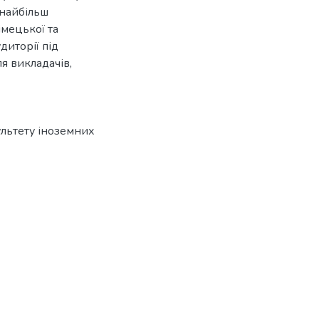
 найбільш
імецької та
диторії під
я викладачів,
ультету іноземних