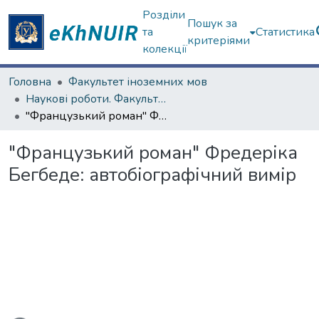
Розділи
Пошук за
та
Статистика
критеріями
колекції
Головна
Факультет іноземних мов
Наукові роботи. Факультет іноземних мов
"Французький роман" Фредеріка Бегбеде: автобіографічний вимір
"Французький роман" Фредеріка
Бегбеде: автобіографічний вимір