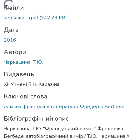
Вантажиться...
Файли
черкашина.pdf
(342,23 KB)
Дата
2016
Автори
Черкашина, Т.Ю.
Видавець
ХНУ імені В.Н. Каразіна
Ключові слова
сучасна французька література
,
Фредерік Бегбеде
Бібліографічний опис
Черкашина Т.Ю. "Французький роман" Фредеріка
Бегбеде: автобіографічний вимір / Т.Ю. Черкашина //