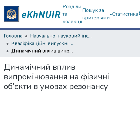
Розділи
Пошук за
та
Статистика
критеріями
колекції
Головна
Навчально-науковий інститут комп’ютерної фізики та енергетики (Фізико-енергетичний факультет)
Кваліфікаційні випускні роботи бакалаврів. Навчально-науковий інститут комп’ютерної фізики та енергетики
Динамічний вплив випромінювання на фізичні об’єкти в умовах резонансу
Динамічний вплив
випромінювання на фізичні
об’єкти в умовах резонансу