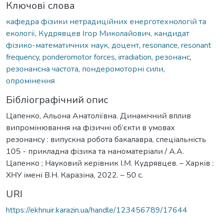
Ключові слова
кафедра фізики нетрадиційних енерготехнологій та
екології
,
Кудрявцев Ігор Миколайович, кандидат
фізико-математичних наук, доцент
,
resonance
,
resonant
frequency
,
ponderomotor forces
,
irradiation
,
резонанс
,
резонансна частота
,
пондеромоторні сили
,
опромінення
Бібліографічний опис
Цапенко, Альона Анатоліївна. Динамічний вплив
випромінювання на фізичні об’єкти в умовах
резонансу : випускна робота бакалавра, спеціальність
105 - прикладна фізика та наноматеріали / А.А.
Цапенко ; Науковий керівник І.М. Кудрявцев. – Харків :
ХНУ імені В.Н. Каразіна, 2022. – 50 с.
URI
https://ekhnuir.karazin.ua/handle/123456789/17644