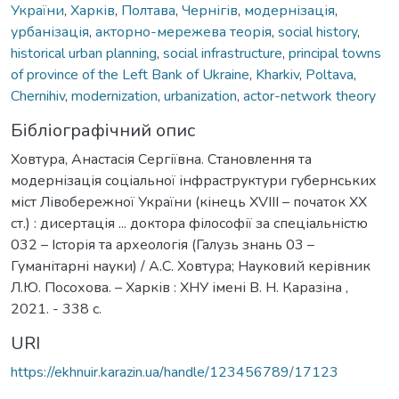
України
,
Харків
,
Полтава
,
Чернігів
,
модернізація
,
урбанізація
,
акторно-мережева теорія
,
social history
,
historical urban planning
,
social infrastructure
,
principal towns
of province of the Left Bank of Ukraine
,
Kharkiv
,
Poltava
,
Chernihiv
,
modernization
,
urbanization
,
actor-network theory
Бібліографічний опис
Ховтура, Анастасія Сергіївна. Становлення та
модернізація соціальної інфраструктури губернських
міст Лівобережної України (кінець XVIII – початок ХХ
ст.) : дисертація ... доктора філософії за спеціальністю
032 – Історія та археологія (Галузь знань 03 –
Гуманітарні науки) / А.С. Ховтура; Науковий керівник
Л.Ю. Посохова. – Харків : ХНУ імені В. Н. Каразіна ,
2021. - 338 с.
URI
https://ekhnuir.karazin.ua/handle/123456789/17123