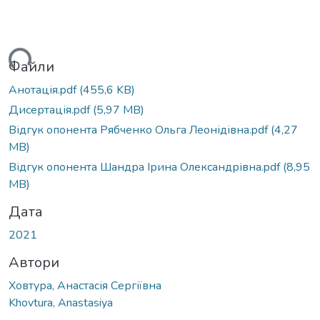
ься...
Файли
Анотація.pdf
(455,6 KB)
Дисертація.pdf
(5,97 MB)
Відгук опонента Рябченко Ольга Леонідівна.pdf
(4,27
MB)
Відгук опонента Шандра Ірина Олександрівна.pdf
(8,95
MB)
Дата
2021
Автори
Ховтура, Анастасія Сергіївна
Khovtura, Anastasiya