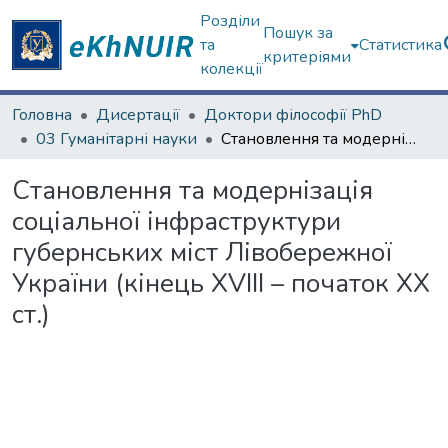
Розділи
Пошук за
та
Статистика
критеріями
колекції
Головна
Дисертації
Доктори філософії PhD
03 Гуманітарні науки
Становлення та модернізація соціальної інфраструктури губернських міст Лівобережної України (кінець XVIII – початок ХХ ст.)
Становлення та модернізація
соціальної інфраструктури
губернських міст Лівобережної
України (кінець XVIII – початок ХХ
ст.)