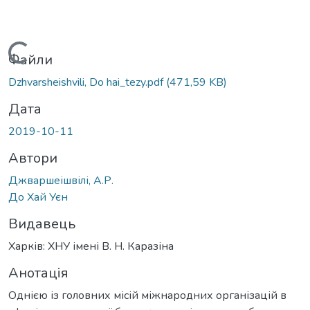
Вантажиться...
Файли
Dzhvarsheishvili, Do hai_tezy.pdf
(471,59 KB)
Дата
2019-10-11
Автори
Джваршеішвілі, А.Р.
До Хай Уєн
Видавець
Харків: ХНУ імені В. Н. Каразіна
Анотація
Однією із головних місій міжнародних організацій в