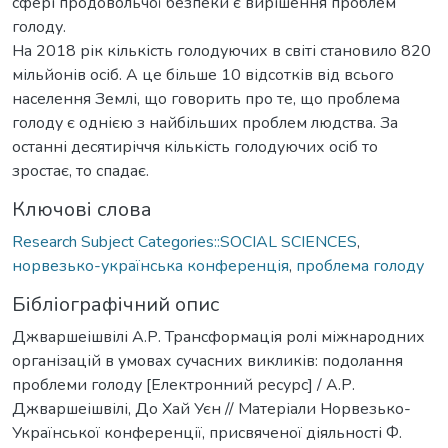
сфері продовольчої безпеки є вирішення проблем
голоду.
На 2018 рік кількість голодуючих в світі становило 820
мільйонів осіб. А це більше 10 відсотків від всього
населення Землі, що говорить про те, що проблема
голоду є однією з найбільших проблем людства. За
останні десятиріччя кількість голодуючих осіб то
зростає, то спадає.
Ключові слова
Research Subject Categories::SOCIAL SCIENCES
,
норвезько-українська конференція
,
проблема голоду
Бібліографічний опис
Джваршеішвілі А.Р. Трансформація ролі міжнародних
організацій в умовах сучасних викликів: подолання
проблеми голоду [Електронний ресурс] / А.Р.
Джваршеішвілі, До Хай Уєн // Матеріали Норвезько-
Української конференції, присвяченої діяльності Ф.