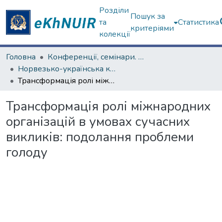
Розділи
Пошук за
та
Статистика
критеріями
колекції
Головна
Конференції, семінари. ХНУ імені В.Н. Каразіна
Норвезько-українська конференція, присвячена діяльності Ф. Нансена в Україні у 1921–1922 роках
Трансформація ролі міжнародних організацій в умовах сучасних викликів: подолання проблеми голоду
Трансформація ролі міжнародних
організацій в умовах сучасних
викликів: подолання проблеми
голоду