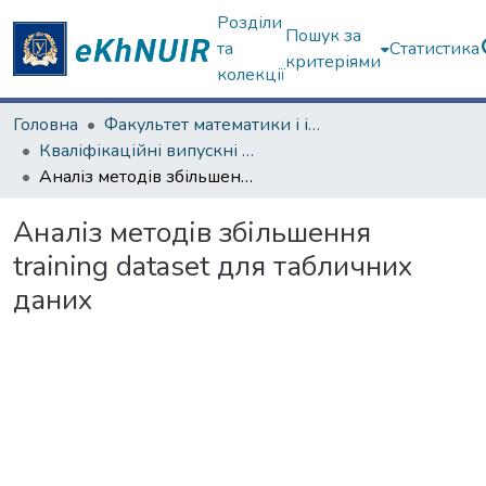
Розділи
Пошук за
та
Статистика
критеріями
колекції
Головна
Факультет математики і інформатики
Кваліфікаційні випускні роботи магістрів. Факультет математики і інформатики
Аналіз методів збільшення training dataset для табличних даних
Аналіз методів збільшення
training dataset для табличних
даних