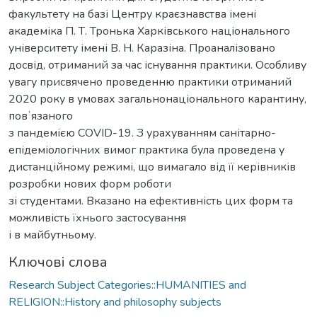
факультету на базі Центру краєзнавства імені
академіка П. Т. Тронька Харківського національного
університету імені В. Н. Каразіна. Проаналізовано
досвід, отриманий за час існування практики. Особливу
увагу присвячено проведенню практики отриманий
2020 року в умовах загальнонаціонального карантину,
повʼязаного
з пандемією COVID-19. З урахуванням санітарно-
епідеміологічних вимог практика була проведена у
дистанційному режимі, що вимагало від її керівників
розробки нових форм роботи
зі студентами. Вказано на ефективність цих форм та
можливість їхнього застосування
і в майбутньому.
Ключові слова
Research Subject Categories::HUMANITIES and
RELIGION::History and philosophy subjects