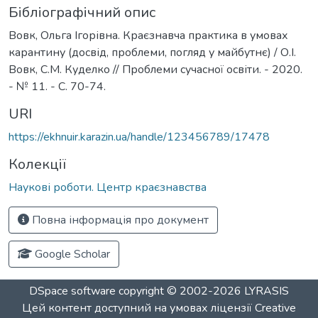
Бібліографічний опис
Вовк, Ольга Ігорівна. Краєзнавча практика в умовах
карантину (досвід, проблеми, погляд у майбутнє) / О.І.
Вовк, С.М. Куделко // Проблеми сучасної освіти. - 2020.
- № 11. - C. 70-74.
URI
https://ekhnuir.karazin.ua/handle/123456789/17478
Колекції
Наукові роботи. Центр краєзнавства
Повна інформація про документ
Google Scholar
DSpace software
copyright © 2002-2026
LYRASIS
Цей контент доступний на умовах ліцензії
Creative