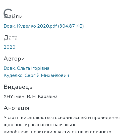
Вантажиться...
Файли
Вовк, Куделко 2020.pdf
(304,87 KB)
Дата
2020
Автори
Вовк, Ольга Ігорівна
Куделко, Сергій Михайлович
Видавець
ХНУ імені В. Н. Каразіна
Анотація
У статті висвітлюються основні аспекти проведення
щорічної краєзнавчої навчально-
виробничої практики для студентів історичного