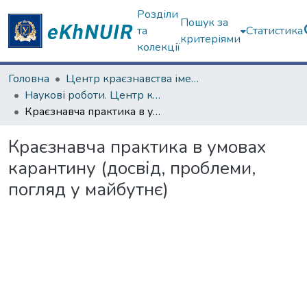
Розділи
Пошук за
та
Статистика
критеріями
колекції
Головна
Центр краєзнавства імені академіка П.Т. Тронька
Наукові роботи. Центр краєзнавства
Краєзнавча практика в умовах карантину (досвід, проблеми, погляд у майбутнє)
Краєзнавча практика в умовах
карантину (досвід, проблеми,
погляд у майбутнє)