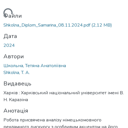
ться...
Файли
Shkolna_Diplom_Samarina_08.11.2024.pdf
(2,12 MB)
Дата
2024
Автори
Школьна, Тетяна Анатоліївна
Shkolna, T. A.
Видавець
Харків : Харківський національний університет імені В.
Н. Каразіна
Анотація
Робота присвячена аналізу німецькомовного
рекламного дискурсу з особливим акцентом на його