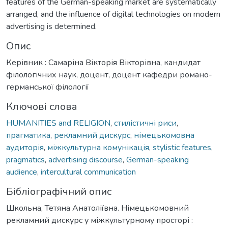
features of the German-speaking market are systematically
arranged, and the influence of digital technologies on modern
advertising is determined.
Опис
Керівник : Самаріна Вікторія Вікторівна, кандидат
філологічних наук, доцент, доцент кафедри романо-
германської філології
Ключові слова
HUMANITIES and RELIGION
,
стилістичні риси
,
прагматика
,
рекламний дискурс
,
німецькомовна
аудиторія
,
міжкультурна комунікація
,
stylistic features
,
pragmatics
,
advertising discourse
,
German-speaking
audience
,
intercultural communication
Бібліографічний опис
Школьна, Тетяна Анатоліївна. Німецькомовний
рекламний дискурс у міжкультурному просторі :