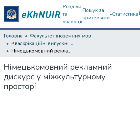
Розділи
Пошук за
та
Статистика
критеріями
колекції
Головна
Факультет іноземних мов
Кваліфікаційні випускні роботи магістрів. Факультет іноземних мов
Німецькомовний рекламний дискурс у міжкультурному просторі
Німецькомовний рекламний
дискурс у міжкультурному
просторі