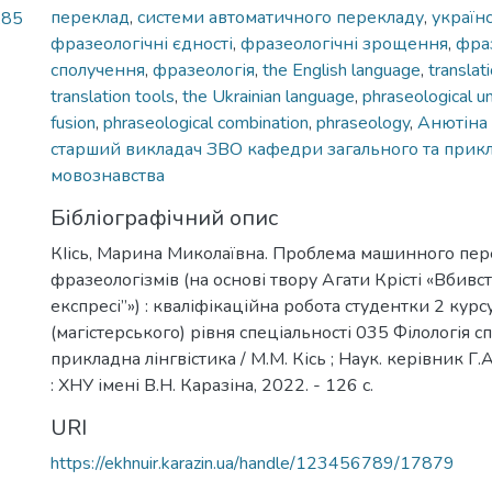
переклад
,
системи автоматичного перекладу
,
україн
,85
фразеологічні єдності
,
фразеологічні зрощення
,
фраз
сполучення
,
фразеологія
,
the English language
,
translat
translation tools
,
the Ukrainian language
,
phraseological un
fusion
,
phraseological combination
,
phraseology
,
Анютіна 
старший викладач ЗВО кафедри загального та прик
мовознавства
Бібліографічний опис
КІісь, Марина Миколаївна. Проблема машинного пер
фразеологізмів (на основі твору Агати Крісті «Вбивс
експресі”») : кваліфікаційна робота студентки 2 курс
(магістерського) рівня спеціальності 035 Філологія сп
прикладна лінгвістика / М.М. Кісь ; Наук. керівник Г.А
: ХНУ імені В.Н. Каразіна, 2022. - 126 с.
URI
https://ekhnuir.karazin.ua/handle/123456789/17879