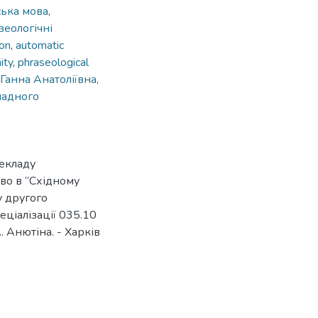
ська мова
,
еологічні
ion
,
automatic
ity
,
phraseological
Ганна Анатоліївна,
ладного
екладу
тво в “Східному
у другого
еціалізації 035.10
. Анютіна. - Харків