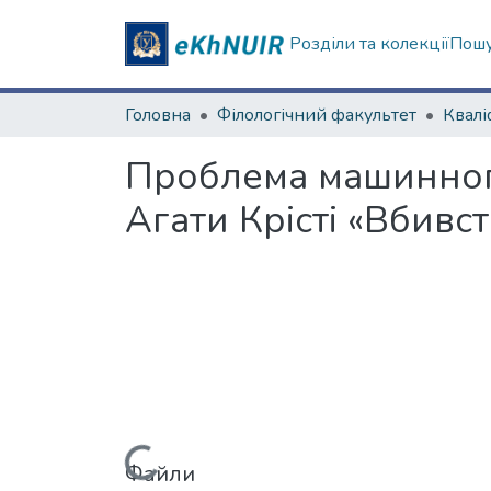
Розділи та колекції
Пошу
Головна
Філологічний факультет
Проблема машинного
Агати Крісті «Вбивст
Файли