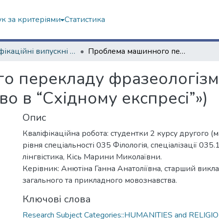
к за критеріями
Статистика
Кваліфікаційні випускні роботи магістрів. Філологічний факультет
Проблема машинного перекладу фразеологізмів (на основі твору Агати Крісті «Вбивство в “Східному експресі”»)
 перекладу фразеологізмів
во в “Східному експресі”»)
Опис
Кваліфікаційна робота: студентки 2 курсу другого (м
рівня спеціальності 035 Філологія, спеціалізації 035
лінгвістика, Кісь Марини Миколаївни.
Керівник: Анютіна Ганна Анатоліївна, старший вик
загального та прикладного мовознавства.
Ключові слова
Research Subject Categories::HUMANITIES and RELIGI