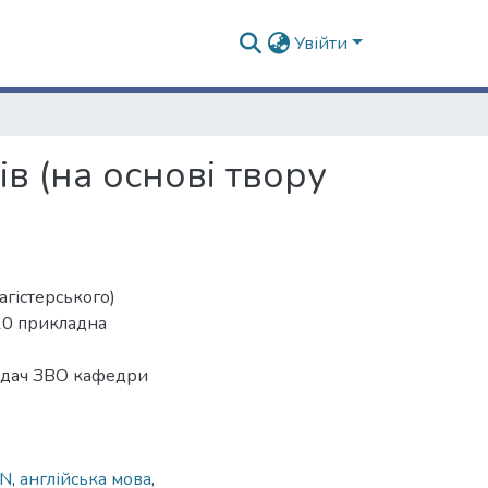
Увійти
 (на основі твору
агістерського)
.10 прикладна
ладач ЗВО кафедри
ON
,
англійська мова
,