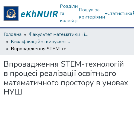
Розділи
Пошук за
та
Статистика
критеріями
колекції
Головна
Факультет математики і інформатики
Кваліфікаційні випускні роботи магістрів. Факультет математики і інформатики
Впровадження STEM-технологій в процесі реалізації освітнього математичного простору в умовах НУШ
Впровадження STEM-технологій
в процесі реалізації освітнього
математичного простору в умовах
НУШ