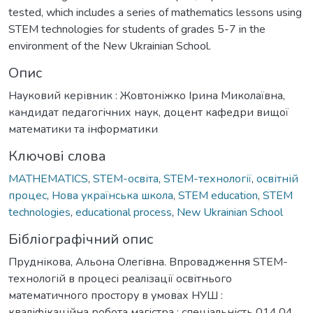
tested, which includes a series of mathematics lessons using
STEM technologies for students of grades 5-7 in the
environment of the New Ukrainian School.
Опис
Науковий керівник : Жовтоніжко Ірина Миколаївна,
кандидат педагогічних наук, доцент кафедри вищої
математики та інформатики
Ключові слова
MATHEMATICS
,
STEM-освіта
,
STEM-технології
,
освітній
процес
,
Нова українська школа
,
STEM education
,
STEM
technologies
,
educational process
,
New Ukrainian School
Бібліографічний опис
Пруднікова, Альона Олегівна. Впровадження STEM-
технологій в процесі реалізації освітнього
математичного простору в умовах НУШ :
кваліфікаційна робота магістра : спеціальність 014.04