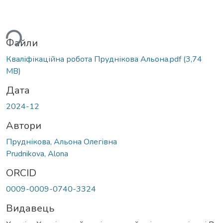
ться...
Файли
Кваліфікаційна робота Пруднікова Альона.pdf
(3,74
MB)
Дата
2024-12
Автори
Пруднікова, Альона Олегівна
Prudnikova, Alona
ORCID
0009-0009-0740-3324
Видавець