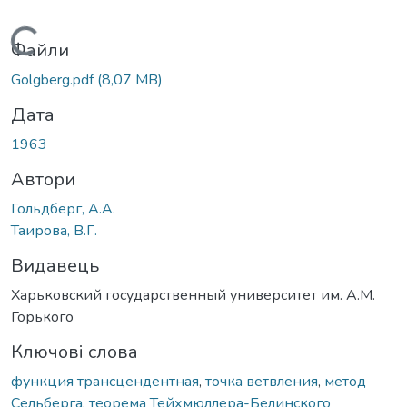
Вантажиться...
Файли
Golgberg.pdf
(8,07 MB)
Дата
1963
Автори
Гольдберг, А.А.
Таирова, В.Г.
Видавець
Харьковский государственный университет им. А.М.
Горького
Ключові слова
функция трансцендентная
,
точка ветвления
,
метод
Сельберга
,
теорема Тейхмюллера-Белинского