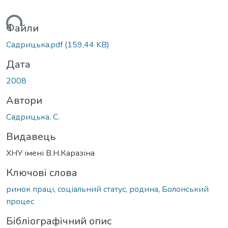
житься...
Файли
Садрицька.pdf
(159,44 KB)
Дата
2008
Автори
Садрицька, С.
Видавець
ХНУ імені В.Н.Каразіна
Ключові слова
ринок праці
,
соціальний статус
,
родина
,
Болонський
процес
Бібліографічний опис