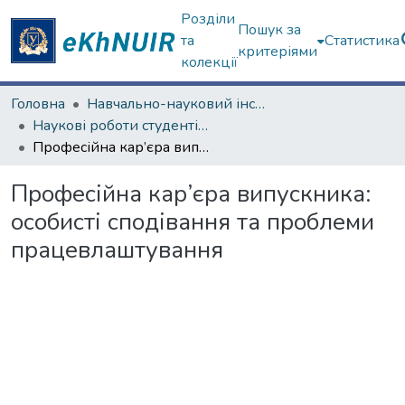
Розділи
Пошук за
та
Статистика
критеріями
колекції
Головна
Навчально-науковий інститут соціології та медіакомунікацій
Наукові роботи студентів та аспірантів. Навчально-науковий інститут соціології та медіакомунікацій
Професійна кар’єра випускника: особисті сподівання та проблеми працевлаштування
Професійна кар’єра випускника:
особисті сподівання та проблеми
працевлаштування