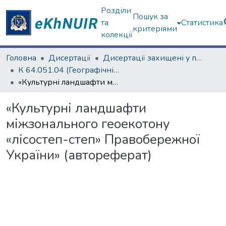
Розділи
Пошук за
та
Статистика
критеріями
колекції
Головна
Дисертації
Дисертації захищені у постійних радах
К 64.051.04 (Географічні науки)
«Культурні ландшафти міжзонального геоекотону «лісостеп-степ» Правобережної України» (автореферат)
«Культурні ландшафти
міжзонального геоекотону
«лісостеп-степ» Правобережної
України» (автореферат)