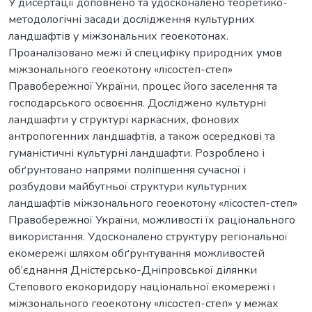
У дисертації доповнено та удосконалено теоретико-
методологічні засади дослідження культурних
ландшафтів у міжзональних геоекотонах.
Проаналізовано межі й специфіку природних умов
міжзонального геоекотону «лісостеп-степ»
Правобережної України, процес його заселення та
господарського освоєння. Досліджено культурні
ландшафти у структурі каркасних, фонових
антропогенних ландшафтів, а також осередкові та
гуманістичні культурні ландшафти. Розроблено і
обґрунтовано напрями поліпшення сучасної і
розбудови майбутньої структури культурних
ландшафтів міжзонального геоекотону «лісостеп-степ»
Правобережної України, можливості їх раціонального
використання. Удосконалено структуру регіональної
екомережі шляхом обґрунтування можливостей
об’єднання Дністерсько-Дніпровської ділянки
Степового екокоридору національної екомережі і
міжзонального геоекотону «лісостеп-степ» у межах