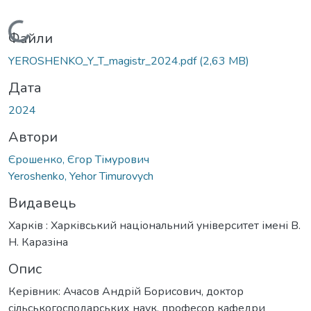
Вантажиться...
Файли
YEROSHENKO_Y_T_magistr_2024.pdf
(2,63 MB)
Дата
2024
Автори
Єрошенко, Єгор Тімурович
Yeroshenko, Yehor Timurovych
Видавець
Харків : Харківський національний університет імені В.
Н. Каразіна
Опис
Керівник: Ачасов Андрій Борисович, доктор
сільськогосподарських наук, професор кафедри