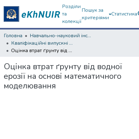
Розділи
Пошук за
та
Статистика
критеріями
колекції
Головна
Навчально-науковий інститут екології, зеленої енергетики та сталого розвитку
Кваліфікаційні випускні роботи магістрів. Навчально-науковий інститут екології, зеленої енергетики та сталого розвитку
Оцінка втрат ґрунту від водної ерозії на основі математичного моделювання
Оцінка втрат ґрунту від водної
ерозії на основі математичного
моделювання