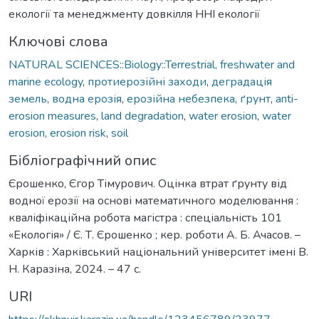
екології та менеджменту довкілля ННІ екології
Ключові слова
NATURAL SCIENCES::Biology::Terrestrial, freshwater and
marine ecology
,
протиерозійні заходи
,
деградація
земель
,
водна ерозія
,
ерозійна небезпека
,
ґрунт
,
anti-
erosion measures
,
land degradation
,
water erosion
,
water
erosion
,
erosion risk
,
soil
Бібліографічний опис
Єрошенко, Єгор Тімурович. Оцінка втрат ґрунту від
водної ерозії на основі математичного моделювання :
кваліфікаційна робота магістра : спеціальність 101
«Екологія» / Є. Т. Єрошенко ; кер. роботи А. Б. Ачасов. –
Харків : Харківський національний університет імені В.
Н. Каразіна, 2024. – 47 с.
URI