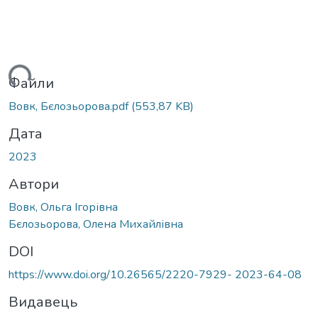
ться...
Файли
Вовк, Бєлозьорова.pdf
(553,87 KB)
Дата
2023
Автори
Вовк, Ольга Ігорівна
Бєлозьорова, Олена Михайлівна
DOI
https://www.doi.org/10.26565/2220-7929- 2023-64-08
Видавець