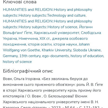
Ключові слова
HUMANITIES and RELIGION::History and philosophy
subjects::History subjects::Technology and culture
,
HUMANITIES and RELIGION::History and philosophy
subjects::History subjects::History of science
,
Йоганн
Вольфґанґ Ґете
,
Харківський університет
,
Слобідська
Україна
,
Німеччина
,
ХІХ ст.
,
джерела особового
походження
,
історія освіти
,
історія науки
,
Johann
Wolfgang von Goethe
,
Kharkiv University
,
Sloboda Ukraine
,
Germany
,
19th century
,
ego-documents
,
history of education
,
history of science
Бібліографічний опис
Вовк, Ольга Ігорівна. «Без зволікань беруся до
виконання сього приємного обов’язку»: роль Й. В. Ґете
в історії Харківського університету крізь призму його
епістоляріїв / О. Вовк , О. Бєлозьорова// Вісник
Харківського національного університету імені В. Н.
Каразіна. Серія «Історія». - 2023. - № 64. - C. 171-192. -