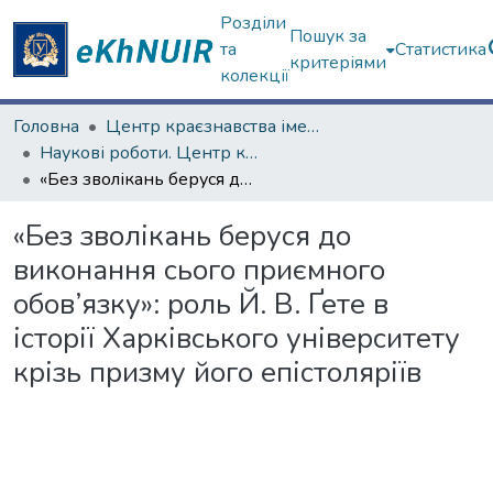
Розділи
Пошук за
та
Статистика
критеріями
колекції
Головна
Центр краєзнавства імені академіка П.Т. Тронька
Наукові роботи. Центр краєзнавства
«Без зволікань беруся до виконання сього приємного обов’язку»: роль Й. В. Ґете в історії Харківського університету крізь призму його епістоляріїв
«Без зволікань беруся до
виконання сього приємного
обов’язку»: роль Й. В. Ґете в
історії Харківського університету
крізь призму його епістоляріїв