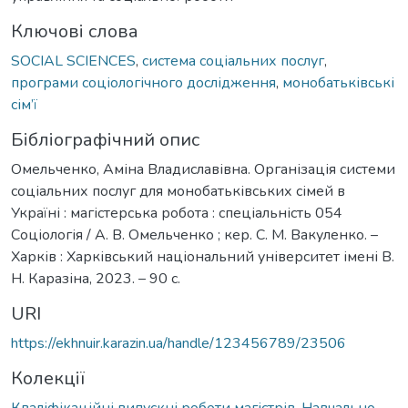
Ключові слова
SOCIAL SCIENCES
,
система соціальних послуг
,
програми соціологічного дослідження
,
монобатьківські
сім’ї
Бібліографічний опис
Омельченко, Аміна Владиславівна. Організація системи
соціальних послуг для монобатьківських сімей в
Україні : магістерська робота : спеціальність 054
Соціологія / А. В. Омельченко ; кер. С. М. Вакуленко. –
Харків : Харківський національний університет імені В.
Н. Каразіна, 2023. – 90 с.
URI
https://ekhnuir.karazin.ua/handle/123456789/23506
Колекції
Кваліфікаційні випускні роботи магістрів. Навчально-