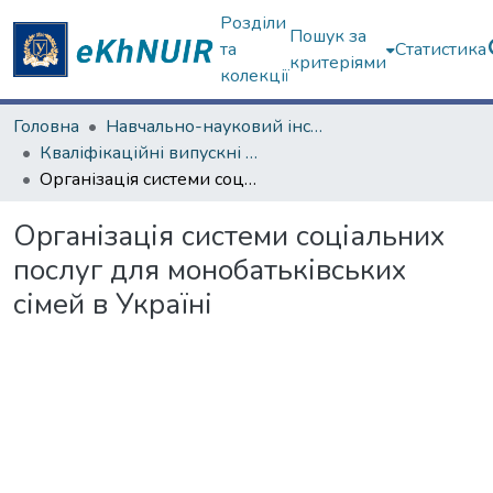
Розділи
Пошук за
та
Статистика
критеріями
колекції
Головна
Навчально-науковий інститут соціології та медіакомунікацій
Кваліфікаційні випускні роботи магістрів. Навчально-науковий інститут соціології та медіакомунікацій
Організація системи соціальних послуг для монобатьківських сімей в Україні
Організація системи соціальних
послуг для монобатьківських
сімей в Україні