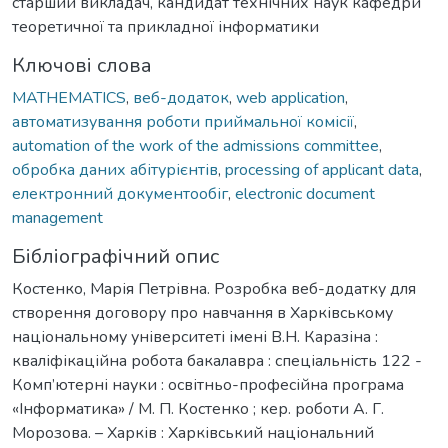
старший викладач, кандидат технічних наук кафедри
теоретичної та прикладної інформатики
Ключові слова
MATHEMATICS
,
веб-додаток
,
web application
,
автоматизування роботи приймальної комісії
,
automation of the work of the admissions committee
,
обробка даних абітурієнтів
,
processing of applicant data
,
електронний документообіг
,
electronic document
management
Бібліографічний опис
Костенко, Марія Петрівна. Розробка веб-додатку для
створення договору про навчання в Харківському
національному університеті імені В.Н. Каразіна :
кваліфікаційна робота бакалавра : спеціальність 122 -
Комп’ютерні науки : освітньо-професійна програма
«Інформатика» / М. П. Костенко ; кер. роботи А. Г.
Морозова. – Харків : Харківський національний