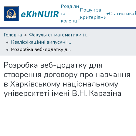
Розділи
Пошук за
та
Статистика
критеріями
колекції
Головна
Факультет математики і інформатики
Кваліфікаційні випускні роботи бакалаврів. Факультет математики і інформатики
Розробка веб-додатку для створення договору про навчання в Харківському національному університеті імені В.Н. Каразіна
Розробка веб-додатку для
створення договору про навчання
в Харківському національному
університеті імені В.Н. Каразіна