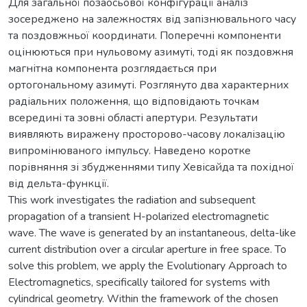
Для загальної позаосьової конфігурації аналіз
зосереджено на залежностях від запізнювального часу
та поздовжньої координати. Поперечні компоненти
оцінюються при нульовому азимуті, тоді як поздовжня
магнітна компонента розглядається при
ортогональному азимуті. Розглянуто два характерних
радіальних положення, що відповідають точкам
всередині та зовні області апертури. Результати
виявляють виражену просторово-часову локалізацію
випромінюваного імпульсу. Наведено коротке
порівняння зі збудженнями типу Хевісайда та похідної
від дельта-функції.
This work investigates the radiation and subsequent
propagation of a transient H-polarized electromagnetic
wave. The wave is generated by an instantaneous, delta-like
current distribution over a circular aperture in free space. To
solve this problem, we apply the Evolutionary Approach to
Electromagnetics, specifically tailored for systems with
cylindrical geometry. Within the framework of the chosen