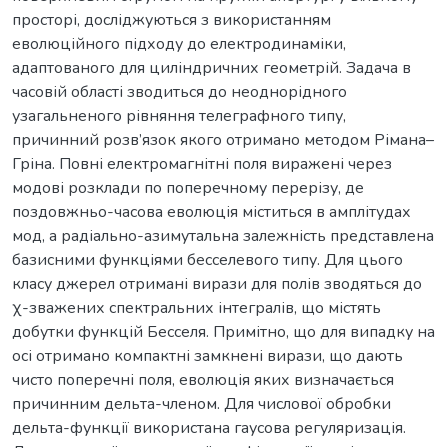
просторі, досліджуються з використанням
еволюційного підходу до електродинаміки,
адаптованого для циліндричних геометрій. Задача в
часовій області зводиться до неоднорідного
узагальненого рівняння телеграфного типу,
причинний розв’язок якого отримано методом Рімана–
Гріна. Повні електромагнітні поля виражені через
модові розклади по поперечному перерізу, де
поздовжньо-часова еволюція міститься в амплітудах
мод, а радіально-азимутальна залежність представлена
базисними функціями бесселевого типу. Для цього
класу джерел отримані вирази для полів зводяться до
χ-зважених спектральних інтегралів, що містять
добутки функцій Бесселя. Примітно, що для випадку на
осі отримано компактні замкнені вирази, що дають
чисто поперечні поля, еволюція яких визначається
причинним дельта-членом. Для числової обробки
дельта-функції використана гаусова регуляризація.