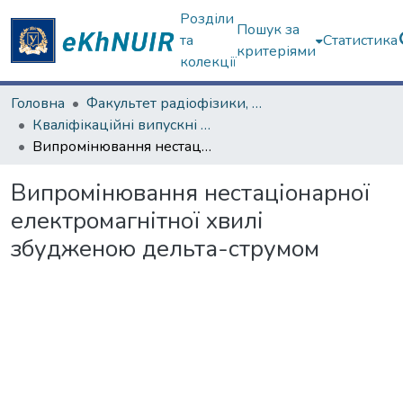
Розділи
Пошук за
та
Статистика
критеріями
колекції
Головна
Факультет радіофізики, біомедичної електроніки та комп’ютерних систем
Кваліфікаційні випускні роботи магістрів. Факультет радіофізики, біомедичної електроніки та комп’ютерних систем
Випромінювання нестаціонарної електромагнітної хвилі збудженою дельта-струмом
Випромінювання нестаціонарної
електромагнітної хвилі
збудженою дельта-струмом