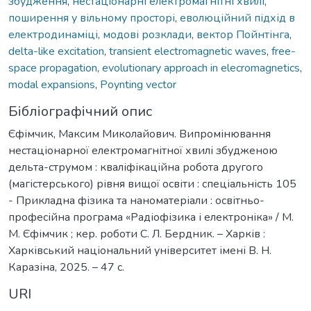
збудження
,
нестаціонарні електромагнітні хвилі
,
поширення у вільному просторі
,
еволюційний підхід в
електродинаміці
,
модові розклади
,
вектор Пойнтінга
,
delta-like excitation
,
transient electromagnetic waves
,
free-
space propagation
,
evolutionary approach in elecromagnetics
,
modal expansions
,
Poynting vector
Бібліографічний опис
Єфімчик, Максим Миколайович. Випромінювання
нестаціонарної електромагнітної хвилі збудженою
дельта-струмом : кваліфікаційна робота другого
(магістерського) рівня вищої освіти : спеціальність 105
- Прикладна фізика та наноматеріали : освітньо-
професійна програма «Радіофізика і електроніка» / М.
М. Єфімчик ; кер. роботи С. Л. Бердник. – Харків :
Харківський національний університет імені В. Н.
Каразіна, 2025. – 47 с.
URI