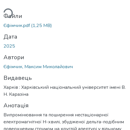
Вантажиться...
Файли
Єфімчик.pdf
(1,25 MB)
Дата
2025
Автори
Єфімчик, Максим Миколайович
Видавець
Харків : Харківський національний університет імені В.
Н. Каразіна
Анотація
Випромінювання та поширення нестаціонарної
електромагнітної Н-хвилі, збудженої дельта-подібним
поверхневим струмом на круглій апертурі у вільному