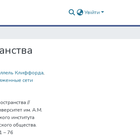
Увійти
анства
аллель Клиффорда
,
яженные сети
остранства //
верситет им. А.М.
ского института
кого общества.
1 – 76