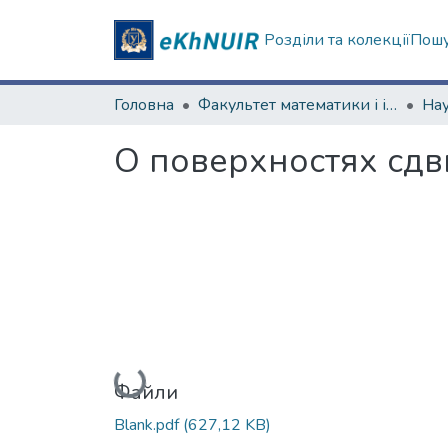
Розділи та колекції
Пошу
Головна
Факультет математики і інформатики
О поверхностях сдв
Вантажиться...
Файли
Blank.pdf
(627,12 KB)