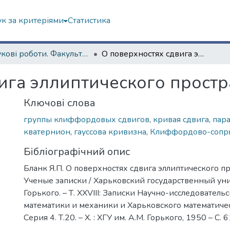
к за критеріями
Статистика
Наукові роботи. Факультет математики і інформатики
О поверхностях сдвига эллиптического пространства
ига эллиптического простр
Ключові слова
группы клиффордовых сдвигов
,
кривая сдвига
,
пар
кватернион
,
гауссова кривизна
,
Клиффордово-сопр
Бібліографічний опис
Бланк Я.П. О поверхностях сдвига эллиптического пр
Ученые записки / Харьковский государственный уни
Горького. – Т. ХХVІІІ: Записки Научно-исследователь
математики и механики и Харьковского математичес
Серия 4. Т.20. – Х. : ХГУ им. А.М. Горького, 1950 – С. 6