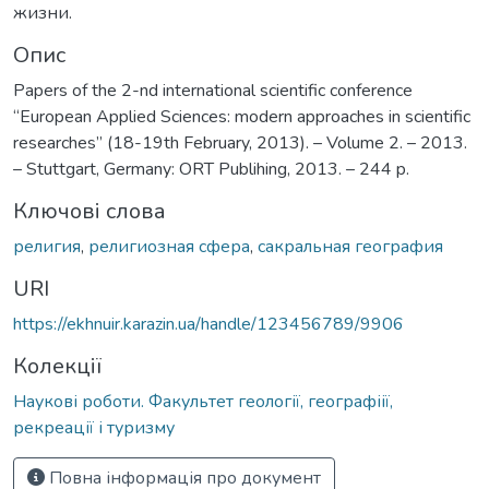
жизни.
Опис
Papers of the 2-nd international scientific conference
“European Applied Sciences: modern approaches in scientific
researches” (18-19th February, 2013). – Volume 2. – 2013.
– Stuttgart, Germany: ORT Publihing, 2013. – 244 p.
Ключові слова
религия
,
религиозная сфера
,
сакральная география
URI
https://ekhnuir.karazin.ua/handle/123456789/9906
Колекції
Наукові роботи. Факультет геології, географіії,
рекреації і туризму
Повна інформація про документ