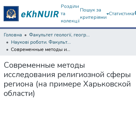
Розділи
Пошук за
та
Статистика
критеріями
колекції
Головна
Факультет геології, географіії, рекреації і туризму
Наукові роботи. Факультет геології, географіії, рекреації і туризму
Современные методы исследования религиозной сферы региона (на примере Харьковской области)
Современные методы
исследования религиозной сферы
региона (на примере Харьковской
области)