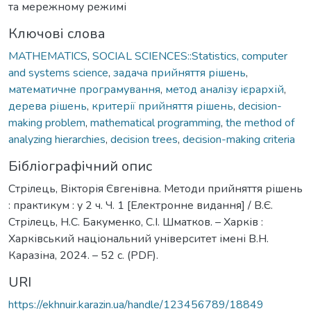
та мережному режимі
Ключові слова
MATHEMATICS
,
SOCIAL SCIENCES::Statistics, computer
and systems science
,
задача прийняття рішень
,
математичне програмування
,
метод аналізу ієрархій
,
дерева рішень
,
критерії прийняття рішень
,
decision-
making problem
,
mathematical programming
,
the method of
analyzing hierarchies
,
decision trees
,
decision-making criteria
Бібліографічний опис
Стрілець, Вікторія Євгенівна. Методи прийняття рішень
: практикум : у 2 ч. Ч. 1 [Електронне видання] / В.Є.
Стрілець, Н.С. Бакуменко, С.І. Шматков. – Харків :
Харківський національний університет імені В.Н.
Каразіна, 2024. – 52 с. (PDF).
URI
https://ekhnuir.karazin.ua/handle/123456789/18849