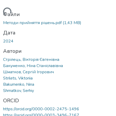
ься...
Файли
Методи прийняття рішень.pdf
(1,43 MB)
Дата
2024
Автори
Стрілець, Вікторія Євгенівна
Бакуменко, Ніна Станіславівна
Шматков, Сергій Ігорович
Strilets, Viktoriia
Bakumenko, Nina
Shmatkov, Serhiy
ORCID
https://orcid.org/0000-0002-2475-1496
https://orcid.org/0000-0003-3496-7167