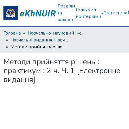
Розділи
Пошук за
та
Статистика
критеріями
колекції
Головна
Навчально-науковий інститут комп'ютерних наук та штучного інтелекту
Навчальні видання. Навчально-науковий інститут комп'ютерних наук та штучного інтелекту
Методи прийняття рішень : практикум : 2 ч. Ч. 1 [Електронне видання]
Методи прийняття рішень :
практикум : 2 ч. Ч. 1 [Електронне
видання]