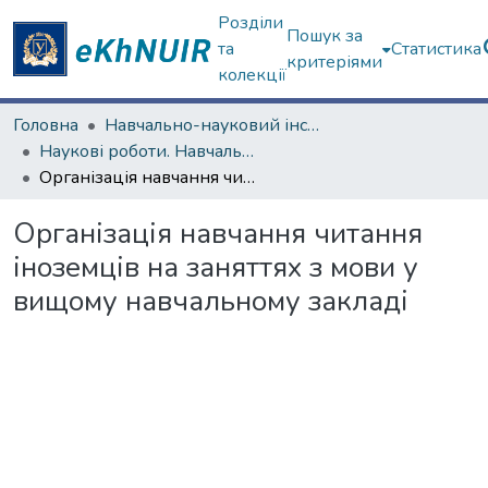
Розділи
Пошук за
та
Статистика
критеріями
колекції
Головна
Навчально-науковий інститут міжнародної освіти
Наукові роботи. Навчально-науковий інститут міжнародної освіти
Організація навчання читання іноземців на заняттях з мови у вищому навчальному закладі
Організація навчання читання
іноземців на заняттях з мови у
вищому навчальному закладі