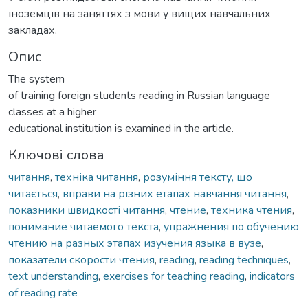
іноземців на заняттях з мови у вищих навчальних
закладах.
Опис
The system
of training foreign students reading in Russian language
classes at a higher
educational institution is examined in the article.
Ключові слова
читання
,
техніка читання
,
розуміння тексту, що
читається
,
вправи на різних етапах навчання читання
,
показники швидкості читання
,
чтение
,
техника чтения
,
понимание читаемого текста
,
упражнения по обучению
чтению на разных этапах изучения языка в вузе
,
показатели скорости чтения
,
reading
,
reading techniques
,
text understanding
,
exercises for teaching reading
,
indicators
of reading rate