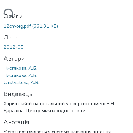
ься...
Файли
12chyorg.pdf
(661,31 KB)
Дата
2012-05
Автори
Чистякова, А.Б.
Чистякова, А.Б.
Chistyakova, A.B.
Видавець
Харківський національний університет імені В.Н.
Каразіна, Центр міжнародної освіти
Анотація
У статі розглядається система навчання читання