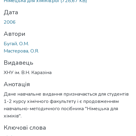
Німецька для хіміків.pdf
(728,67 KB)
Дата
2006
Автори
Бугай, О.М.
Мастерова, О.Я.
Видавець
ХНУ ім. В.Н. Каразіна
Анотація
Дане навчальне видання призначається для студентів
1-2 курсу хімічного факультету і є продовженням
навчально-методичного посібника "Німецька для
хіміків".
Ключові слова