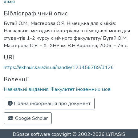
хімія
Бібліографічний опис
Бугай О.М., Мастерова О.Я. Німецька для хіміків:
Навчально-методичні матеріали з німецької мови для
студентів 1-2 курсу хімічного факультету/ Бугай О.М.,
Мастерова О.Я. – Х.: ХНУ ім. В.Н.Каразіна, 2006. – 76 с.
URI
https://ekhnuir.karazin.ua/handle/123456789/3126
Колекції
Навчальні видання. Факультет іноземних мов
Повна інформація про документ
Google Scholar
DSpace software
copyright © 2002-2026
LYRASIS