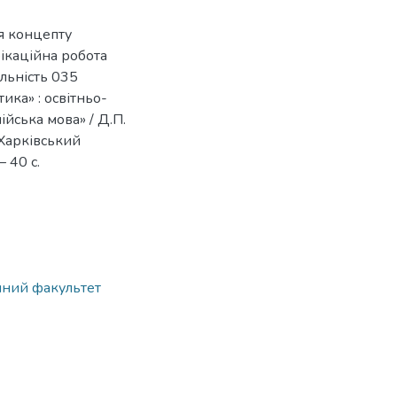
я концепту
ікаційна робота
альність 035
тика» : освітньо-
ійська мова» / Д.П.
 Харківський
 40 с.
ічний факультет