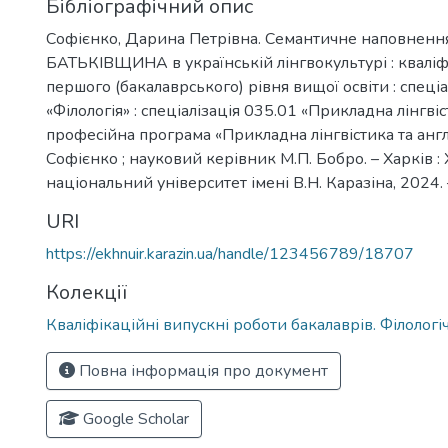
Бібліографічний опис
Софієнко, Дарина Петрівна. Семантичне наповненн
БАТЬКІВЩИНА в українській лінгвокультурі : кваліф
першого (бакалаврського) рівня вищої освіти : спеці
«Філологія» : спеціалізація 035.01 «Прикладна лінгвіс
професійна програма «Прикладна лінгвістика та англ
Софієнко ; науковий керівник М.П. Бобро. – Харків :
національний університет імені В.Н. Каразіна, 2024. –
URI
https://ekhnuir.karazin.ua/handle/123456789/18707
Колекції
Кваліфікаційні випускні роботи бакалаврів. Філолог
Повна інформація про документ
Google Scholar