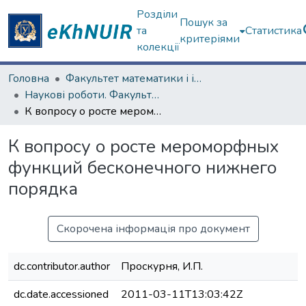
Розділи
Пошук за
та
Статистика
критеріями
колекції
Головна
Факультет математики і інформатики
Наукові роботи. Факультет математики і інформатики
К вопросу о росте мероморфных функций бесконечного нижнего порядка
К вопросу о росте мероморфных
функций бесконечного нижнего
порядка
Скорочена інформація про документ
dc.contributor.author
Проскурня, И.П.
dc.date.accessioned
2011-03-11T13:03:42Z