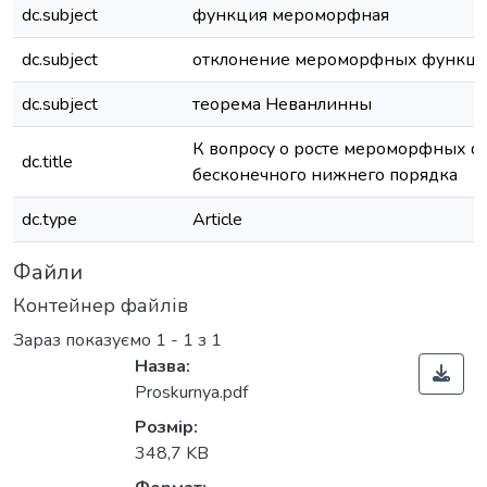
dc.subject
функция мероморфная
dc.subject
отклонение мероморфных функц
dc.subject
теорема Неванлинны
К вопросу о росте мероморфных 
dc.title
бесконечного нижнего порядка
dc.type
Article
Файли
Контейнер файлів
Зараз показуємо
1 - 1 з 1
Назва:
Proskurnya.pdf
Розмір:
348,7 KB