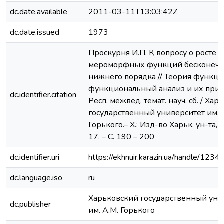
dc.date.available
2011-03-11T13:03:42Z
dc.date.issued
1973
Проскурня И.П. К вопросу о росте
мероморфных функций бесконечн
нижнего порядка // Теория функци
функциональный анализ и их при
dc.identifier.citation
Респ. межвед. темат. науч. сб. / Ха
государственный университет им. 
Горького.– Х.: Изд-во Харьк. ун-та, 
17. – С. 190 – 200
dc.identifier.uri
https://ekhnuir.karazin.ua/handle/12
dc.language.iso
ru
Харьковский государственный уни
dc.publisher
им. А.М. Горького