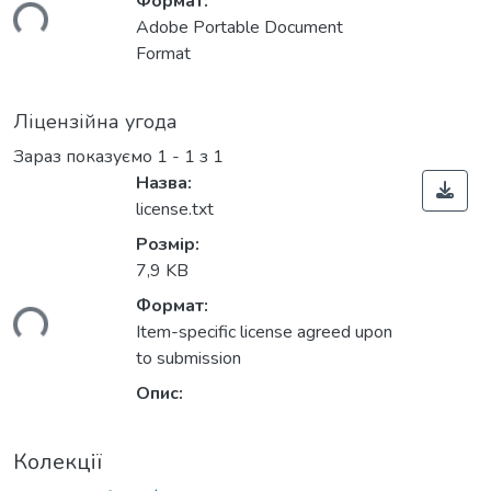
Формат:
ься...
Adobe Portable Document
Format
Ліцензійна угода
Зараз показуємо
1 - 1 з 1
Назва:
license.txt
Розмір:
7,9 KB
Формат:
ься...
Item-specific license agreed upon
to submission
Опис:
Колекції