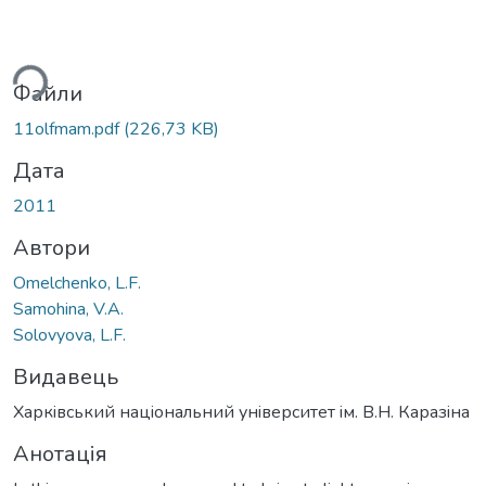
ься...
Файли
11olfmam.pdf
(226,73 KB)
Дата
2011
Автори
Omelchenko, L.F.
Samohina, V.A.
Solovyova, L.F.
Видавець
Харкiвський нацiональний унiверситет iм. В.Н. Каразiна
Анотація