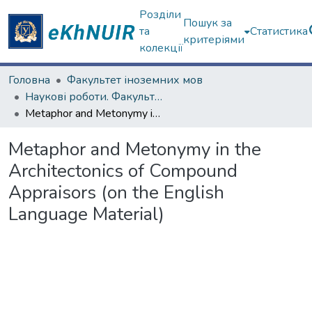
Розділи
Пошук за
та
Статистика
критеріями
колекції
Головна
Факультет іноземних мов
Наукові роботи. Факультет іноземних мов
Metaphor and Metonymy in the Architectonics of Compound Appraisors (on the English Language Material)
Metaphor and Metonymy in the
Architectonics of Compound
Appraisors (on the English
Language Material)