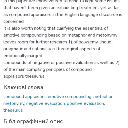
In this paper we endeavoured to bring to light some issues
that haven’t been given an exhausting treatment yet as far
as compound appraisors in the English language discourse is
concerned.
It is also worth noting that clarifying the essentials of
emotive compounding based on metaphor and metonymy
leaves room for further research 1) of polysemy, linguo-
pragmatic and nationally culturological aspects of
emotionallycharged
compounds of negative or positive evaluation as well as 2)
of the main compiling principles of compound
appraisors thesaurus.
Ключові слова
compound appraisors
,
emotive compounding
,
metaphor
,
metonymy
,
negative evaluation
,
positive evaluation
,
thesaurus
Бібліографічний опис