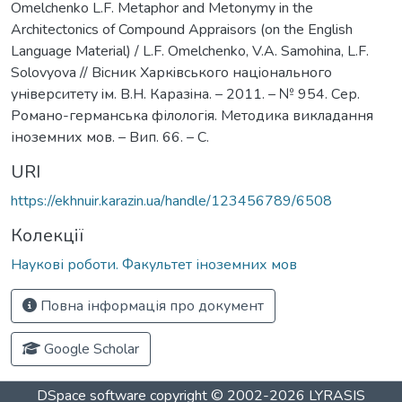
Omelchenko L.F. Metaphor and Metonymy in the
Architectonics of Compound Appraisors (on the English
Language Material) / L.F. Omelchenko, V.A. Samohina, L.F.
Solovyova // Вiсник Харкiвського нацiонального
унiверситету iм. В.Н. Каразiна. – 2011. – № 954. Сер.
Романо-германська філологія. Методика викладання
іноземних мов. – Вип. 66. – С.
URI
https://ekhnuir.karazin.ua/handle/123456789/6508
Колекції
Наукові роботи. Факультет іноземних мов
Повна інформація про документ
Google Scholar
DSpace software
copyright © 2002-2026
LYRASIS