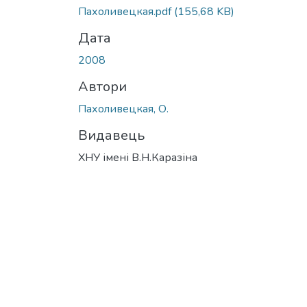
Пахоливецкая.pdf
(155,68 KB)
Дата
2008
Автори
Пахоливецкая, О.
Видавець
ХНУ імені В.Н.Каразіна