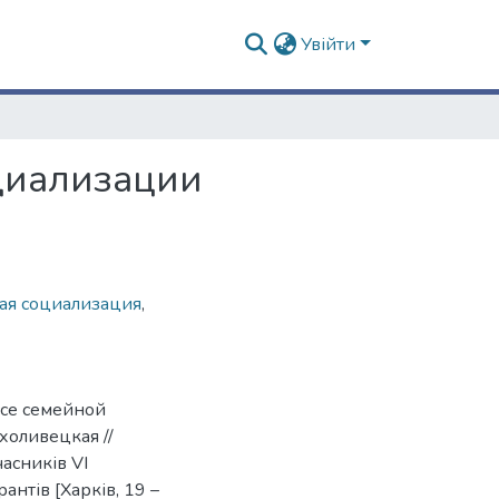
Увійти
циализации
ая социализация
,
ссе семейной
холивецкая //
часників VІ
антів [Харків, 19 –