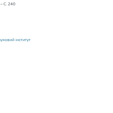
 – С. 240
ауковий інститут