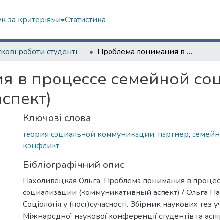
к за критеріями
Статистика
Наукові роботи студентів та аспірантів. Навчально-науковий інститут соціології та медіакомунікацій
Проблема понимания в процессе семейной социализации (коммуникативный аспект)
я в процессе семейной со
спект)
Ключові слова
теория социальной коммуникации
,
партнер
,
семейн
конфликт
Бібліографічний опис
Пахоливецкая Ольга. Проблема понимания в проце
социализации (коммуникативный аспект) / Ольга Па
Соціологія у (пост)сучасності. Збірник наукових тез у
Міжнародної наукової конференції студентів та аспір