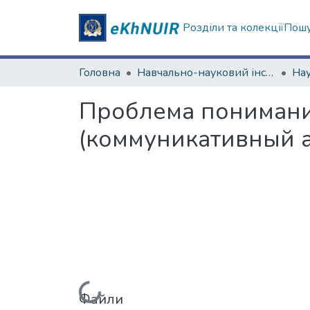
Розділи та колекції
Пошу
Головна
Навчально-науковий інститут соціології та медіакомунікацій
Проблема понимани
(коммуникативный а
Вантажиться...
Файли