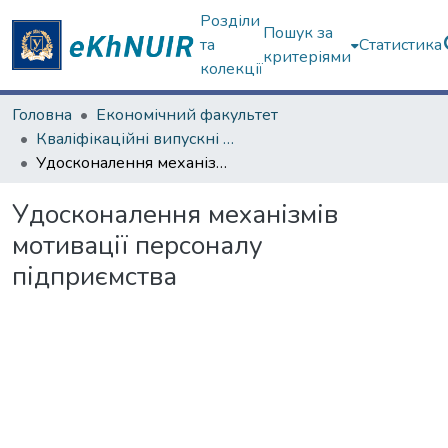
Розділи
Пошук за
та
Статистика
критеріями
колекції
Головна
Економічний факультет
Кваліфікаційні випускні роботи бакалаврів. Економічний факультет
Удосконалення механізмів мотивації персоналу підприємства
Удосконалення механізмів
мотивації персоналу
підприємства