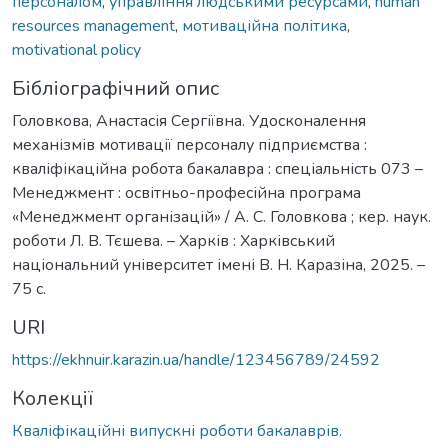
персоналом
,
управління людськими ресурсами
,
human
resources management
,
мотиваційна політика
,
motivational policy
Бібліографічний опис
Головкова, Анастасія Сергіївна. Удосконалення
механізмів мотивації персоналу підприємства :
кваліфікаційна робота бакалавра : спеціальність 073 –
Менеджмент : освітньо-професійна програма
«Менеджмент організацій» / А. С. Головкова ; кер. наук.
роботи Л. В. Тєшева. – Харків : Харківський
національний університет імені В. Н. Каразіна, 2025. –
75 с.
URI
https://ekhnuir.karazin.ua/handle/123456789/24592
Колекції
Кваліфікаційні випускні роботи бакалаврів.