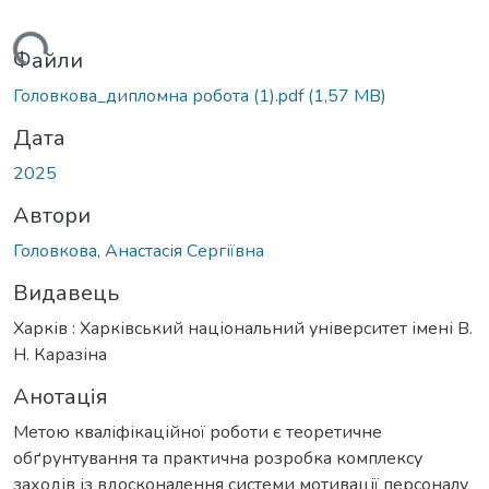
иться...
Файли
Головкова_дипломна робота (1).pdf
(1,57 MB)
Дата
2025
Автори
Головкова, Анастасія Сергіївна
Видавець
Харків : Харківський національний університет імені В.
Н. Каразіна
Анотація
Метою кваліфікаційної роботи є теоретичне
обґрунтування та практична розробка комплексу
заходів із вдосконалення системи мотивації персоналу