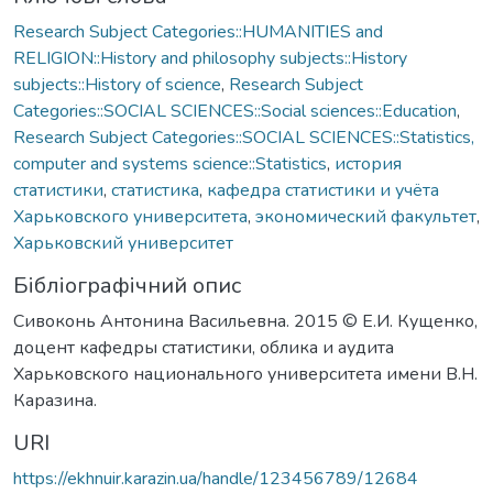
Research Subject Categories::HUMANITIES and
RELIGION::History and philosophy subjects::History
subjects::History of science
,
Research Subject
Categories::SOCIAL SCIENCES::Social sciences::Education
,
Research Subject Categories::SOCIAL SCIENCES::Statistics,
computer and systems science::Statistics
,
история
статистики
,
статистика
,
кафедра статистики и учёта
Харьковского университета
,
экономический факультет
,
Харьковский университет
Бібліографічний опис
Сивоконь Антонина Васильевна. 2015 © Е.И. Кущенко,
доцент кафедры статистики, облика и аудита
Харьковского национального университета имени В.Н.
Каразина.
URI
https://ekhnuir.karazin.ua/handle/123456789/12684