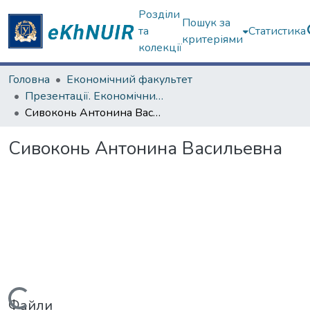
Розділи
Пошук за
та
Статистика
критеріями
колекції
Головна
Економічний факультет
Презентації. Економічний факультет
Сивоконь Антонина Васильевна
Сивоконь Антонина Васильевна
Файли