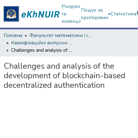
Розділи
Пошук за
та
Статистика
критеріями
колекції
Головна
Факультет математики і інформатики
Кваліфікаційні випускні роботи магістрів. Факультет математики і інформатики
Challenges and analysis of the development of blockchain-based decentralized authentication
Challenges and analysis of the
development of blockchain-based
decentralized authentication