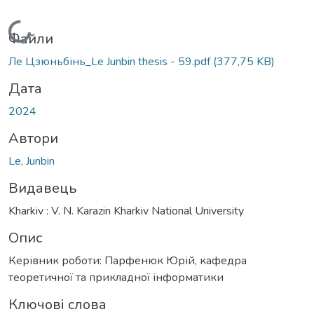
Вантажиться...
Файли
Ле Цзюньбінь_Le Junbin thesis - 59.pdf
(377,75 KB)
Дата
2024
Автори
Le, Junbin
Видавець
Kharkiv : V. N. Karazin Kharkiv National University
Опис
Керівник роботи: Парфенюк Юрій, кафедра
теоретичної та прикладної інформатики
Ключові слова