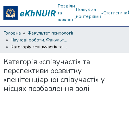
Розділи
Пошук за
та
Статистика
критеріями
колекції
Головна
Факультет психології
Наукові роботи. Факультет психології
Категорія «співучасті» та перспективи розвитку «пенітенціарної співучасті» у місцях позбавлення волі
Категорія «співучасті» та
перспективи розвитку
«пенітенціарної співучасті» у
місцях позбавлення волі