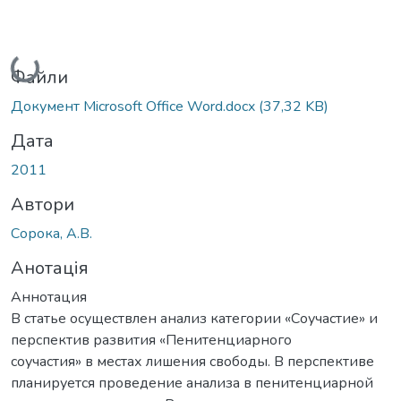
Вантажиться...
Файли
Документ Microsoft Office Word.docx
(37,32 KB)
Дата
2011
Автори
Сорока, А.В.
Анотація
Аннотация
В статье осуществлен анализ категории «Соучастие» и
перспектив развития «Пенитенциарного
соучастия» в местах лишения свободы. В перспективе
планируется проведение анализа в пенитенциарной