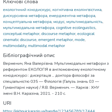
Ключові слова
екологічний кінодискурс
,
когнітивна еколінгвістика
,
дискурсивна метафора
,
емерджентна метафора
,
концептуальна метафора
,
модус
,
мультимодальність
,
мультимодальна метафора
,
cognitive ecolinguistics
,
conceptual metaphor
,
discourse metaphor
,
ecological
cinematic discourse
,
emergent metaphor
,
mode
,
multimodality
,
multimodal metaphor
Бібліографічний опис
Верменич, Яна Валеріївна. Мультимодальні метафори з
референтом ЕКОЛОГІЯ в англомовному екологічному
кінодискурсі : дисертація ... доктора філософії за
спеціальністю 035 — Філологія (Галузь знань 03 —
Гуманітарні науки) / Я.В. Верменич. — Харків : ХНУ
імені В.Н. Каразіна, 2021. - 210 с.
URI
https://ekhnuir.karazin.ua/handle/123456789/17444