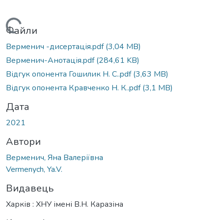
Вантажиться...
Файли
Верменич -дисертація.pdf
(3,04 MB)
Верменич-Анотація.pdf
(284,61 KB)
Відгук опонента Гошилик Н. С..pdf
(3,63 MB)
Відгук опонента Кравченко Н. К..pdf
(3,1 MB)
Дата
2021
Автори
Верменич, Яна Валеріївна
Vermenych, Ya.V.
Видавець
Харків : ХНУ імені В.Н. Каразіна