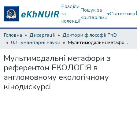
Розділи
Пошук за
та
Статистика
критеріями
колекції
Головна
Дисертації
Доктори філософії PhD
03 Гуманітарні науки
Мультимодальні метафори з референтом ЕКОЛОГІЯ в англомовному екологічному кінодискурсі
Мультимодальні метафори з
референтом ЕКОЛОГІЯ в
англомовному екологічному
кінодискурсі