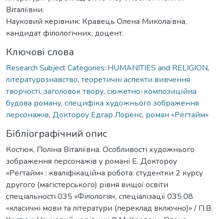
Віталіївни.
Науковий керівник: Кравець Олена Миколаївна,
кандидат філологічних, доцент.
Ключові слова
Research Subject Categories::HUMANITIES and RELIGION
,
літературознавство
,
теоретичні аспекти вивчення
творчості
,
заголовок твору
,
сюжетно-композиційна
будова роману
,
специфіка художнього зображення
персонажів
,
Доктороу Едгар Лоренс
,
роман «Регтайм»
Бібліографічний опис
Костюк, Поліна Віталіївна. Особливості художнього
зображення персонажів у романі Е. Доктороу
«Регтайм» : кваліфікаційна робота: студентки 2 курсу
другого (магістерського) рівня вищої освіти
спеціальності 035 «Філологія», спеціалізації 035.08
«класичні мови та літератури (переклад включно)» / П.В.