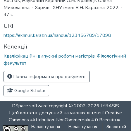
Костюк; Науковий керівник О.М. Кравець Олена
Миколаївна. - Харків : ХНУ імені В.Н. Каразіна, 2022. -
47 с.
URI
https://ekhnuir.karazin.ua/handle/123456789/17898
Колекції
Кваліфікаційні випускні роботи магістрів. Філологічний
факультет
Повна інформація про документ
Google Scholar
DSpace software
copyright © 2002-2026
LYRASIS
Цей контент доступний на умовах ліцензії
Creative
Commons «Attribution-NonCommercial» 4.0 Всесвітня
.
Налаштування
Налаштування
Зворотній