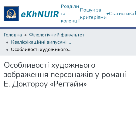
Розділи
Пошук за
та
Статистика
критеріями
колекції
Головна
Філологічний факультет
Кваліфікаційні випускні роботи магістрів. Філологічний факультет
Особливості художнього зображення персонажів у романі Е. Доктороу «Регтайм»
Особливості художнього
зображення персонажів у романі
Е. Доктороу «Регтайм»