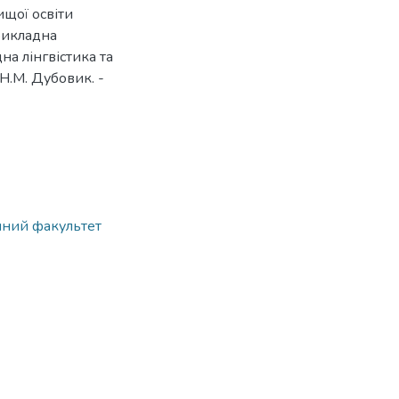
ищої освіти
прикладна
на лінгвістика та
 Н.М. Дубовик. -
ічний факультет