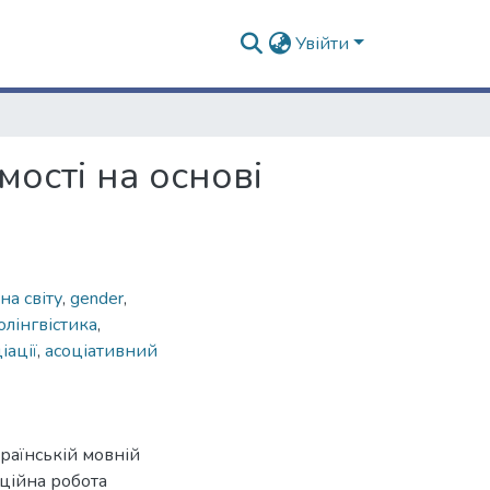
Увійти
мості на основі
на світу
,
gender
,
олінгвістика
,
іації
,
асоціативний
країнській мовній
аційна робота