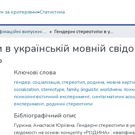
к за критеріями
Статистика
Кваліфікаційні випускні роботи бакалаврів. Філологічний факультет
Гендерні стереотипи в українській мовній свідомості на основі концепту «РОДИНА»
 в українській мовній свідо
»
Ключові слова
гендер
,
соціалізація
,
стереотип
,
родина
,
мовна карти
socialization
,
stereotype
,
family
,
linguistic worldview
,
псих
психолінгвістичний експеримент
,
синтагматичні асоц
експеримент
,
родинні стереотипи
Бібліографічний опис
Гуркіна, Анастасія Юріївна. Гендерні стереотипи в у
свідомості на основі концепту «РОДИНА» : кваліфік