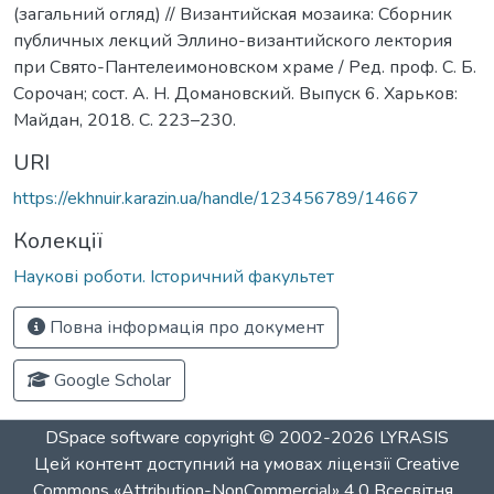
(загальний огляд) // Византийская мозаика: Сборник
публичных лекций Эллино-византийского лектория
при Свято-Пантелеимоновском храме / Ред. проф. С. Б.
Сорочан; сост. А. Н. Домановский. Выпуск 6. Харьков:
Майдан, 2018. С. 223–230.
URI
https://ekhnuir.karazin.ua/handle/123456789/14667
Колекції
Наукові роботи. Історичний факультет
Повна інформація про документ
Google Scholar
DSpace software
copyright © 2002-2026
LYRASIS
Цей контент доступний на умовах ліцензії
Creative
Commons «Attribution-NonCommercial» 4.0 Всесвітня
.