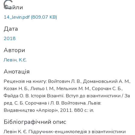
Вантажиться...
Файли
14_levin.pdf
(809,07 KB)
Дата
2018
Автори
Левін, К.Є.
Анотація
Рецензія на книгу: Войтович Л. В., Домановський А. М.,
Козак Н. Б., Лильо І. М., Мельник М. М., Сорочан С. Б.,
Файда О. В. Історія Візантії. Вступ до візантиністики / За
ред. С. Б. Сорочана і Л. В. Войтовича. Львів:
Видавництво «Апріорі», 2011. 880 с.: іл.
Бібліографічний опис
Левін К. Є. Підручник-енциклопедія з візантиністики