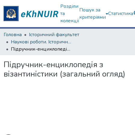
Розділи
Пошук за
та
Статистика
критеріями
колекції
Головна
Історичний факультет
Наукові роботи. Історичний факультет
Підручник-енциклопедія з візантиністики (загальний огляд)
Підручник-енциклопедія з
візантиністики (загальний огляд)