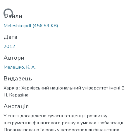
ться...
Файли
Meleshko.pdf
(456,53 KB)
Дата
2012
Автори
Мелешко, К. А.
Видавець
Харків : Харкiвський нацiональний унiверситет iмені В.
Н. Каразiна
Анотація
У статті досліджено сучасні тенденції розвитку
інструментів фінансового ринку в умовах глобалізації.
Проаналізовано їх роль у перерозподілі фінансових