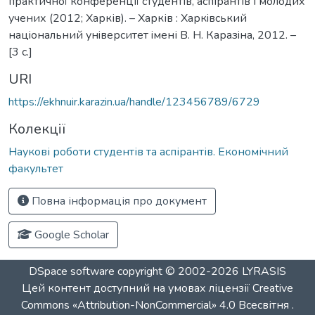
практичної конференції студентів, аспірантів і молодих
учених (2012; Харків). – Харків : Харкiвський
нацiональний унiверситет iмені В. Н. Каразiна, 2012. –
[3 c.]
URI
https://ekhnuir.karazin.ua/handle/123456789/6729
Колекції
Наукові роботи студентів та аспірантів. Економічний
факультет
Повна інформація про документ
Google Scholar
DSpace software
copyright © 2002-2026
LYRASIS
Цей контент доступний на умовах ліцензії
Creative
Commons «Attribution-NonCommercial» 4.0 Всесвітня
.