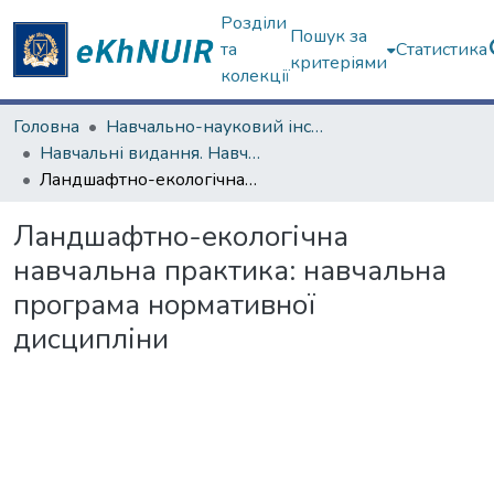
Розділи
Пошук за
та
Статистика
критеріями
колекції
Головна
Навчально-науковий інститут екології, зеленої енергетики та сталого розвитку
Навчальні видання. Навчально-науковий інститут екології, зеленої енергетики та сталого розвитку
Ландшафтно-екологічна навчальна практика: навчальна програма нормативної дисципліни
Ландшафтно-екологічна
навчальна практика: навчальна
програма нормативної
дисципліни