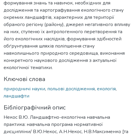
формування знань та навичок, необхідних для
дослідження та картографування екологічного стану
окремих ландшафтів, характерних для території
обраного регіону (району), джерел негативного впливу
на них, ступеню їх антропогенного перетворення та
його екологічних наслідків, формування здібностей
обґрунтування шляхів поліпшення стану
навколишнього природного середовища, виконання
конкретного наукового дослідження з актуальної
екологічної тематики.
Ключові слова
природничі науки
,
польові дослідження
,
екологія
,
ландшафти
Бібліографічний опис
Некос В.Ю. Ландшафтно-екологічна навчальна
практика: навчальна програма нормативної
дисципліни/ В.Ю.Некос, А.Н.Некос, Н.В.Максименко [та