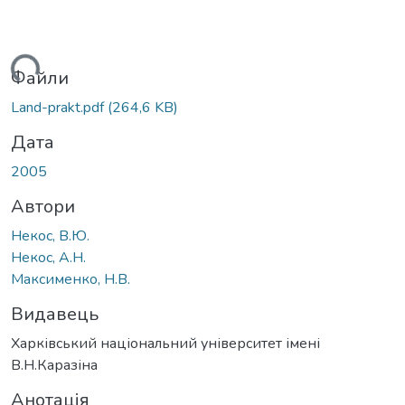
ться...
Файли
Land-prakt.pdf
(264,6 KB)
Дата
2005
Автори
Некос, В.Ю.
Некос, А.Н.
Максименко, Н.В.
Видавець
Харківський національний університет імені
В.Н.Каразіна
Анотація