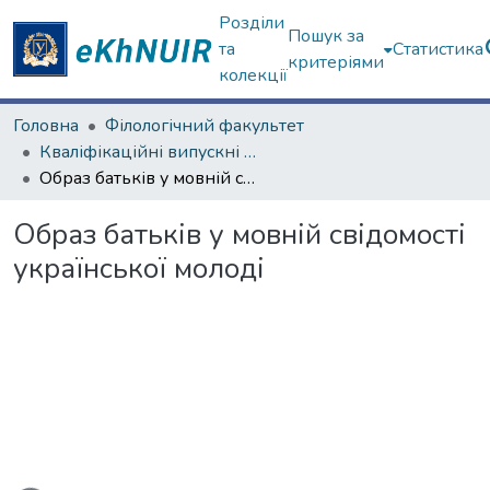
Розділи
Пошук за
та
Статистика
критеріями
колекції
Головна
Філологічний факультет
Кваліфікаційні випускні роботи бакалаврів. Філологічний факультет
Образ батьків у мовній свідомості української молоді
Образ батьків у мовній свідомості
української молоді