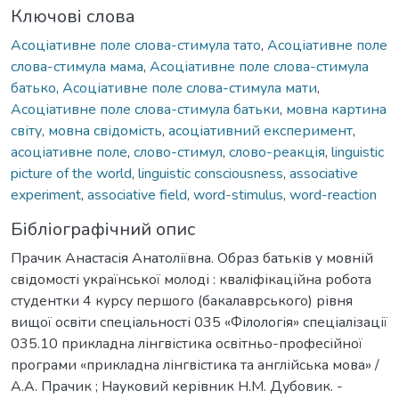
Ключові слова
Асоціативне поле слова-стимула тато
,
Асоціативне поле
слова-стимула мама
,
Асоціативне поле слова-стимула
батько
,
Асоціативне поле слова-стимула мати
,
Асоціативне поле слова-стимула батьки
,
мовна картина
світу
,
мовна свідомість
,
асоціативний експеримент
,
асоціативне поле
,
слово-стимул
,
слово-реакція
,
linguistic
picture of the world
,
linguistic consciousness
,
associative
experiment
,
associative field
,
word-stimulus
,
word-reaction
Бібліографічний опис
Прачик Анастасія Анатоліївна. Образ батьків у мовній
свідомості української молоді : кваліфікаційна робота
студентки 4 курсу першого (бакалаврського) рівня
вищої освіти спеціальності 035 «Філологія» спеціалізації
035.10 прикладна лінгвістика освітньо-професійної
програми «прикладна лінгвістика та англійська мова» /
А.А. Прачик ; Науковий керівник Н.М. Дубовик. -