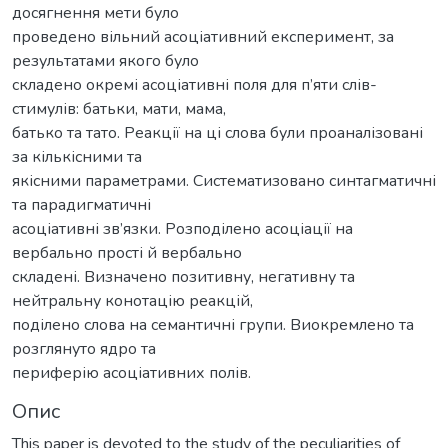
досягнення мети було
проведено вільний асоціативний експеримент, за
результатами якого було
складено окремі асоціативні поля для п’яти слів-
стимулів: батьки, мати, мама,
батько та тато. Реакції на ці слова були проаналізовані
за кількісними та
якісними параметрами. Систематизовано синтагматичні
та парадигматичні
асоціативні зв’язки. Розподілено асоціації на
вербально прості й вербально
складені. Визначено позитивну, негативну та
нейтральну конотацію реакцій,
поділено слова на семантичні групи. Виокремлено та
розглянуто ядро та
периферію асоціативних полів.
Опис
This paper is devoted to the study of the peculiarities of