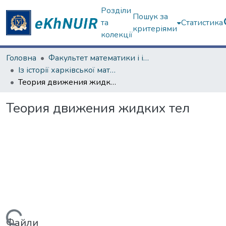
Розділи
Пошук за
та
Статистика
критеріями
колекції
Головна
Факультет математики і інформатики
Із історії харківської математичної школи
Теория движения жидких тел
Теория движения жидких тел
Файли