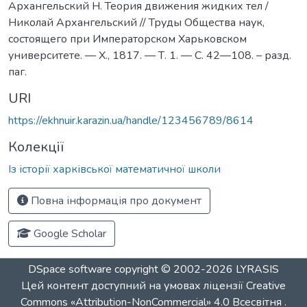
Архангельский Н. Теория движения жидких тел /
Николай Архангельский // Труды Общества наук,
состоящего при Императорском Харьковском
университете. — Х., 1817. — Т. 1. — С. 42—108. – разд.
паг.
URI
https://ekhnuir.karazin.ua/handle/123456789/8614
Колекції
Із історії харківської математичної школи
Повна інформація про документ
Google Scholar
DSpace software
copyright © 2002-2026
LYRASIS
Цей контент доступний на умовах ліцензії
Creative
Commons «Attribution-NonCommercial» 4.0 Всесвітня
.