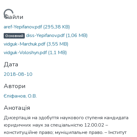
антажиться...
Файли
aref-Yepifanov.pdf
(295,38 KB)
diss-Yepifanov.pdf
(1,06 MB)
Основний
vidguk-Marchuk.pdf
(3,55 MB)
vidguk-Voloshyn.pdf
(1,1 MB)
Дата
2018-08-10
Автори
Єпіфанов, О.В.
Анотація
Дисертація на здобуття наукового ступеня кандидата
юридичних наук за спеціальністю 12.00.02 –
конституційне право; муніципальне право. – Інститут