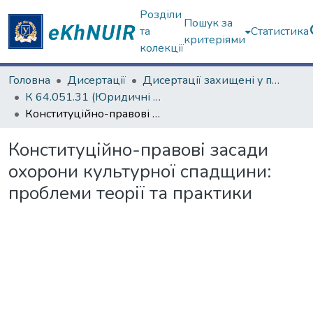
Розділи
Пошук за
та
Статистика
критеріями
колекції
Головна
Дисертації
Дисертації захищені у постійних радах
К 64.051.31 (Юридичні науки)
Конституційно-правові засади охорони культурної спадщини: проблеми теорії та практики
Конституційно-правові засади
охорони культурної спадщини:
проблеми теорії та практики