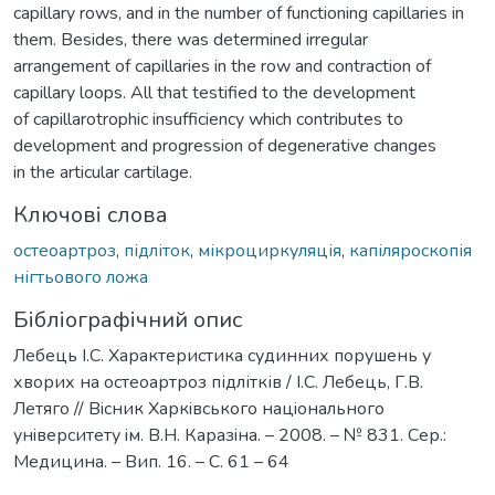
capillary rows, and in the number of functioning capillaries in
them. Besides, there was determined irregular
arrangement of capillaries in the row and contraction of
capillary loops. All that testified to the development
of capillarotrophic insufficiency which contributes to
development and progression of degenerative changes
in the articular cartilage.
Ключові слова
остеоартроз
,
підліток
,
мікроциркуляція
,
капіляроскопія
нігтьового ложа
Бібліографічний опис
Лебець І.С. Характеристика судинних порушень у
хворих на остеоартроз підлітків / І.С. Лебець, Г.В.
Летяго // Вiсник Харкiвського нацiонального
унiверситету iм. В.Н. Каразiна. – 2008. – № 831. Сер.:
Медицина. – Вип. 16. – С. 61 – 64