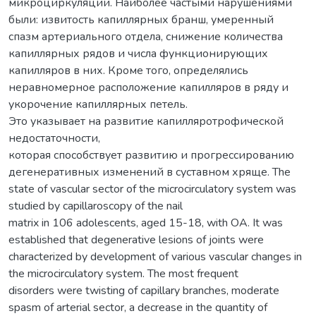
микроциркуляции. Наиболее частыми нарушениями
были: извитость капиллярных бранш, умеренный
спазм артериального отдела, снижение количества
капиллярных рядов и числа функционирующих
капилляров в них. Кроме того, определялись
неравномерное расположение капилляров в ряду и
укорочение капиллярных петель.
Это указывает на развитие капилляротрофической
недостаточности,
которая способствует развитию и прогрессированию
дегенеративных изменений в суставном хряще. The
state of vascular sector of the microcirculatory system was
studied by capillaroscopy of the nail
matrix in 106 adolescents, aged 15-18, with OA. It was
established that degenerative lesions of joints were
characterized by development of various vascular changes in
the microcirculatory system. The most frequent
disorders were twisting of capillary branches, moderate
spasm of arterial sector, a decrease in the quantity of