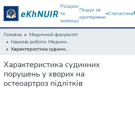
Розділи
Пошук за
та
Статистика
критеріями
колекції
Головна
Медичний факультет
Наукові роботи. Медичний факультет
Характеристика судинних порушень у хворих на остеоартроз підлітків
Характеристика судинних
порушень у хворих на
остеоартроз підлітків