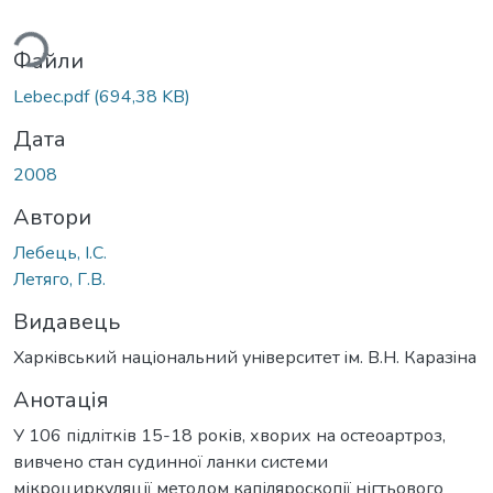
житься...
Файли
Lebec.pdf
(694,38 KB)
Дата
2008
Автори
Лебець, І.С.
Летяго, Г.В.
Видавець
Харкiвський нацiональний унiверситет iм. В.Н. Каразiна
Анотація
У 106 підлітків 15-18 років, хворих на остеоартроз,
вивчено стан судинної ланки системи
мікроциркуляції методом капіляроскопії нігтьового