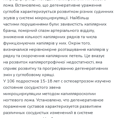
ложа. Встановлено, що дегенеративне ураження
суглобів характеризується розвитком різних судинних
зсувів у системі мікроциркуляції. Найбільш
частими порушеннями були: звивистість капілярних
бранш, помірний спазм артеріального відділу,
зниження кількості капілярних рядків та числа
функціонуючих капілярів у них. Окрім того,
визначалися нерівномірне розташування капілярів у
рядку та скорочення капілярних петель. Це вказує
на розвиток капіляротрофічної недостатності, яка
сприяє розвитку та прогресуванню дегенеративних
змін у суглобовому хрящі.
У 106 подростков 15-18 лет с остеоартрозом изучено
состояние сосудистого звена
микроциркуляции методом капилляроскопии
ногтевого ложа. Установлено, что дегенеративное
поражение суставов характеризуется развитием
различных сосудистых изменений в системе