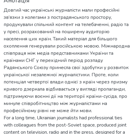
Анотація
Довгий час українські журналісти мали професійні
зв’язки з колегами з пострадянського простору,
продукували спільний контент на телебаченні, радіо та
у пресі, розрахований на поширену аудиторію
населення цих країн. Такий матеріал для більшого
охоплення генерували російською мовою. Міжнародна
співпраця між медіа представниками України та
країнами СНГ у перехідний період розпаду
Радянського Союзу принесла свої здобутки у розвиток
української незалежної журналістики. Проте, коли
потенціал четвертої влади однієї з країн через призму
кривого дзеркала відбивається у вигляді пропаганди,
підтримуючи воєнні дії на території країни-сусіда, про
минуле співробітництво між журналістами на
професійному рівні не може йти мови.
For a long time, Ukrainian journalists had professional ties
with colleagues from the post-Soviet space, produced joint
content on television, radio and in the press, designed for a