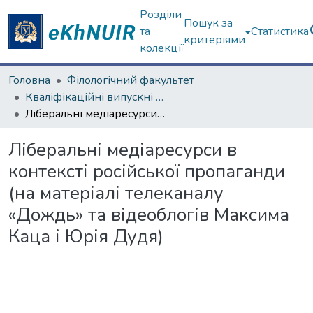
Розділи
Пошук за
та
Статистика
критеріями
колекції
Головна
Філологічний факультет
Кваліфікаційні випускні роботи бакалаврів. Філологічний факультет
Ліберальні медіаресурси в контексті російської пропаганди (на матеріалі телеканалу «Дождь» та відеоблогів Максима Каца і Юрія Дудя)
Ліберальні медіаресурси в
контексті російської пропаганди
(на матеріалі телеканалу
«Дождь» та відеоблогів Максима
Каца і Юрія Дудя)