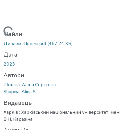
ажиться...
Файли
Диплом Шопіна.pdf
(457,24 KB)
Дата
2023
Автори
Шопіна, Аліна Сергіївна
Shopina, Alina S.
Видавець
Харків : Харківський національний університет імені
В.Н. Каразіна