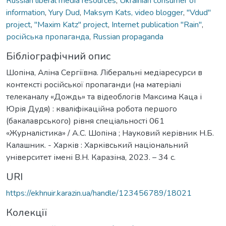
Russian liberal media resources
,
Ukrainian consumer of
information
,
Yury Dud
,
Maksym Kats, video blogger
,
"Vdud"
project
,
"Maxim Katz" project
,
Internet publication "Rain"
,
російська пропаганда
,
Russian propaganda
Бібліографічний опис
Шопіна, Аліна Сергіївна. Ліберальні медіаресурси в
контексті російської пропаганди (на матеріалі
телеканалу «Дождь» та відеоблогів Максима Каца і
Юрія Дудя) : кваліфікаційна робота першого
(бакалаврського) рівня спеціальності 061
«Журналістика» / А.С. Шопіна ; Науковий керівник Н.Б.
Калашник. - Харків : Харківський національний
університет імені В.Н. Каразіна, 2023. – 34 с.
URI
https://ekhnuir.karazin.ua/handle/123456789/18021
Колекції