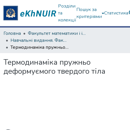
Розділи
Пошук за
та
Статистика
критеріями
колекції
Головна
Факультет математики і інформатики
Навчальні видання. Факультет математики і інформатики
Термодинаміка пружньо деформуємого твердого тіла
Термодинаміка пружньо
деформуємого твердого тіла