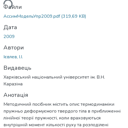
ься...
Файли
АссимМодельУпр2009.pdf
(319,69 KB)
Дата
2009
Автори
Ієвлев, І.І.
Видавець
Харківський національний університет ім. В.Н.
Каразіна
Анотація
Методичний посібник містить опис термодинаміки
пружньо деформуємого твердого тіла в приближенні
лінійної теорії пружності, коли враховуються
внутрішній момент кількості руху та розподілені