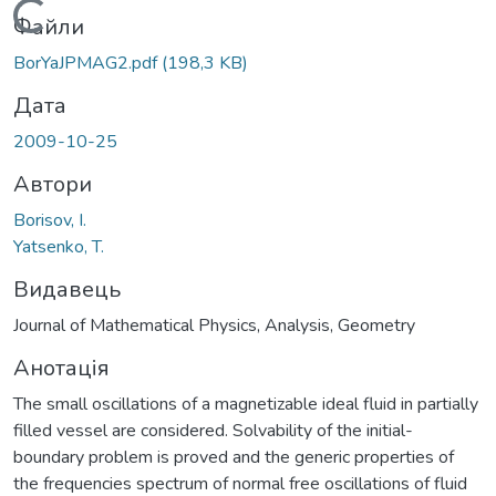
Вантажиться...
Файли
BorYaJPMAG2.pdf
(198,3 KB)
Дата
2009-10-25
Автори
Borisov, I.
Yatsenko, T.
Видавець
Journal of Mathematical Physics, Analysis, Geometry
Анотація
The small oscillations of a magnetizable ideal fluid in partially
filled vessel are considered. Solvability of the initial-
boundary problem is proved and the generic properties of
the frequencies spectrum of normal free oscillations of fluid