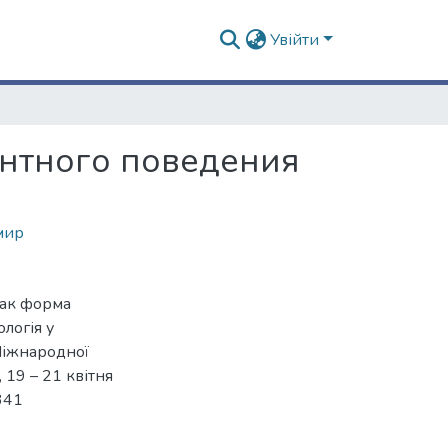
Увійти
антного поведения
мир
как форма
логія у
 Міжнародної
 19 – 21 квітня
-341