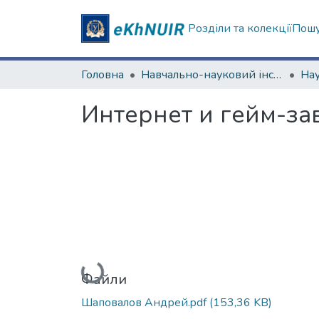
Розділи та колекції
Пошу
Головна
Навчально-науковий інститут соціології та медіакомунікацій
Интернет и гейм-за
Вантажиться...
Файли
Шаповалов Андрей.pdf
(153,36 KB)