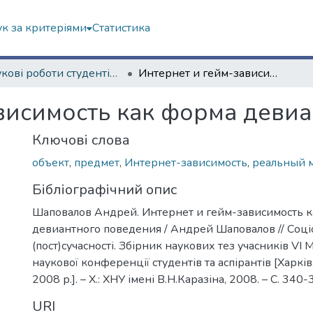
к за критеріями
Статистика
Наукові роботи студентів та аспірантів. Навчально-науковий інститут соціології та медіакомунікацій
Интернет и гейм-зависимость как форма девиантного поведения
висимость как форма деви
Ключові слова
объект
,
предмет
,
Интернет-зависимость
,
реальный 
Бібліографічний опис
Шаповалов Андрей. Интернет и гейм-зависимость 
девиантного поведения / Андрей Шаповалов // Соціо
(пост)сучасності. Збірник наукових тез учасників VІ
наукової конференції студентів та аспірантів [Харків,
2008 р.]. – Х.: ХНУ імені В.Н.Каразіна, 2008. – С. 340
URI