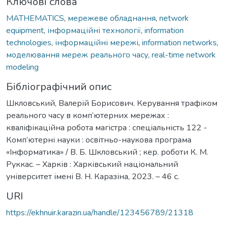
Ключові слова
MATHEMATICS
,
мережеве обладнання
,
network
equipment
,
інформаційні технології
,
information
technologies
,
інформаційні мережі
,
information networks
,
моделювання мереж реального часу
,
real-time network
modeling
Бібліографічний опис
Шкловський, Валерій Борисович. Керування трафіком
реального часу в комп’ютерних мережах :
кваліфікаційна робота магістра : спеціальність 122 -
Комп’ютерні науки : освітньо-наукова програма
«Інформатика» / В. Б. Шкловський ; кер. роботи К. М.
Руккас. – Харків : Харківський національний
університет імені В. Н. Каразіна, 2023. – 46 с.
URI
https://ekhnuir.karazin.ua/handle/123456789/21318